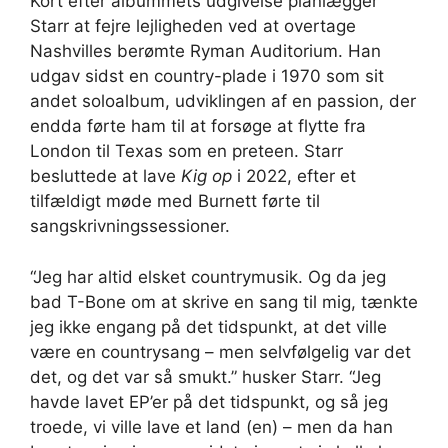
Kort efter albummets udgivelse planlægger
Starr at fejre lejligheden ved at overtage
Nashvilles berømte Ryman Auditorium. Han
udgav sidst en country-plade i 1970 som sit
andet soloalbum, udviklingen af ​​en passion, der
endda førte ham til at forsøge at flytte fra
London til Texas som en preteen. Starr
besluttede at lave
Kig op
i 2022, efter et
tilfældigt møde med Burnett førte til
sangskrivningssessioner.
“Jeg har altid elsket countrymusik. Og da jeg
bad T-Bone om at skrive en sang til mig, tænkte
jeg ikke engang på det tidspunkt, at det ville
være en countrysang – men selvfølgelig var det
det, og det var så smukt.” husker Starr. “Jeg
havde lavet EP’er på det tidspunkt, og så jeg
troede, vi ville lave et land (en) – men da han