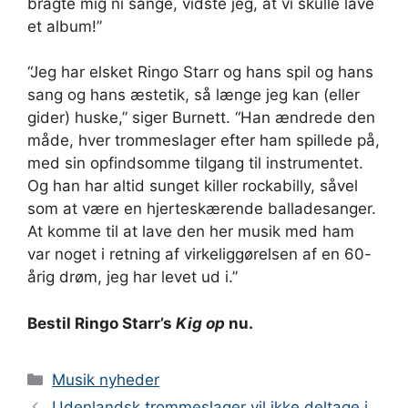
bragte mig ni sange, vidste jeg, at vi skulle lave
et album!”
“Jeg har elsket Ringo Starr og hans spil og hans
sang og hans æstetik, så længe jeg kan (eller
gider) huske,” siger Burnett. “Han ændrede den
måde, hver trommeslager efter ham spillede på,
med sin opfindsomme tilgang til instrumentet.
Og han har altid sunget killer rockabilly, såvel
som at være en hjerteskærende balladesanger.
At komme til at lave den her musik med ham
var noget i retning af virkeliggørelsen af ​​en 60-
årig drøm, jeg har levet ud i.”
Bestil Ringo Starr’s
Kig op
nu.
Kategorier
Musik nyheder
Udenlandsk trommeslager vil ikke deltage i