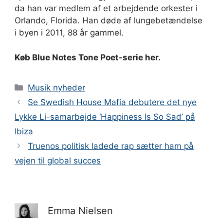
da han var medlem af et arbejdende orkester i
Orlando, Florida. Han døde af lungebetændelse
i byen i 2011, 88 år gammel.
Køb Blue Notes Tone Poet-serie her.
Kategorier
Musik nyheder
Se Swedish House Mafia debutere det nye
Lykke Li-samarbejde ‘Happiness Is So Sad’ på
Ibiza
Truenos politisk ladede rap sætter ham på
vejen til global succes
Emma Nielsen