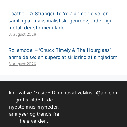
Loathe – ‘A Stranger To You’ anmeldelse: en
samling af maksimalistisk, genrebøjende digi-
metal, der stormer i laden
6. august 2026
Rollemodel – ‘Chuck Timely & The Hourglass’
anmeldelse: en superglat skildring af singledom
6. august 2026
Innovative Music - Din
InnovativeMusic@aol.com
gratis kilde til de
nyeste musiknyheder,
analyser og trends fra
hele verden.