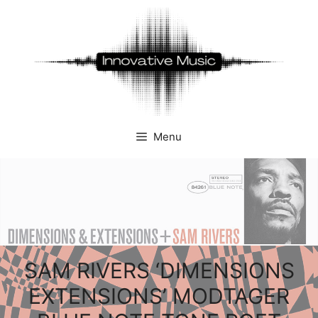
Hop
til
indhold
Menu
SAM RIVERS ‘DIMENSIONS
EXTENSIONS’ MODTAGER