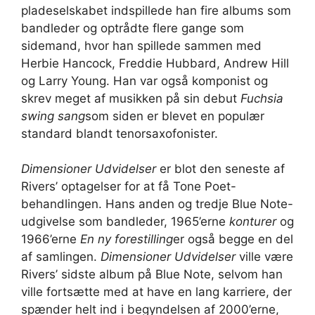
pladeselskabet indspillede han fire albums som
bandleder og optrådte flere gange som
sidemand, hvor han spillede sammen med
Herbie Hancock, Freddie Hubbard, Andrew Hill
og Larry Young. Han var også komponist og
skrev meget af musikken på sin debut
Fuchsia
swing sang
som siden er blevet en populær
standard blandt tenorsaxofonister.
Dimensioner Udvidelser
er blot den seneste af
Rivers’ optagelser for at få Tone Poet-
behandlingen. Hans anden og tredje Blue Note-
udgivelse som bandleder, 1965’erne
konturer
og
1966’erne
En ny forestilling
er også begge en del
af samlingen.
Dimensioner Udvidelser
ville være
Rivers’ sidste album på Blue Note, selvom han
ville fortsætte med at have en lang karriere, der
spænder helt ind i begyndelsen af ​​2000’erne,