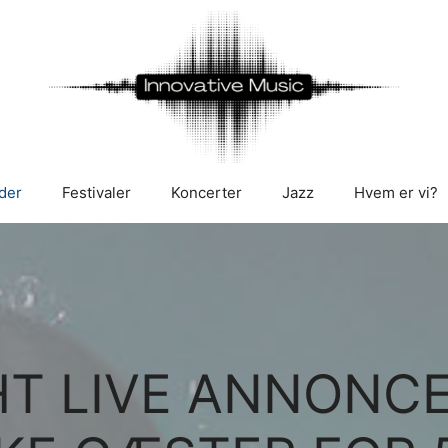
der
Festivaler
Koncerter
Jazz
Hvem er vi?
HT LIVE ANNONCE