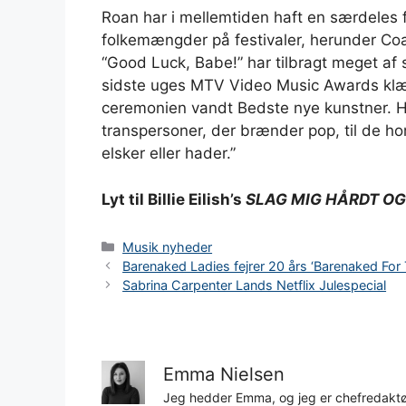
Roan har i mellemtiden haft en særdeles
folkemængder på festivaler, herunder Coa
“Good Luck, Babe!” har tilbragt meget af 
sidste uges MTV Video Music Awards klædt
ceremonien vandt Bedste nye kunstner. Hu
transpersoner, der brænder pop, til de ho
elsker eller hader.”
Lyt til Billie Eilish’s
SLAG MIG HÅRDT OG 
Kategorier
Musik nyheder
Barenaked Ladies fejrer 20 års ‘Barenaked For
Sabrina Carpenter Lands Netflix Julespecial
Emma Nielsen
Jeg hedder Emma, og jeg er chefredaktør