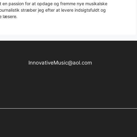
aft en passion for at opdage og fremme nye musikalske
urnalistik stræber jeg efter at levere indsigtsfuldt og
e læsere.
InnovativeMusic@aol.com