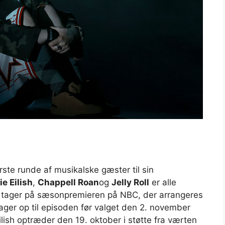
rste runde af musikalske gæster til sin
lie Eilish
,
Chappell Roan
og
Jelly Roll
er alle
 tager på sæsonpremieren på NBC, der arrangeres
ger op til episoden før valget den 2. november
sh optræder den 19. oktober i støtte fra værten