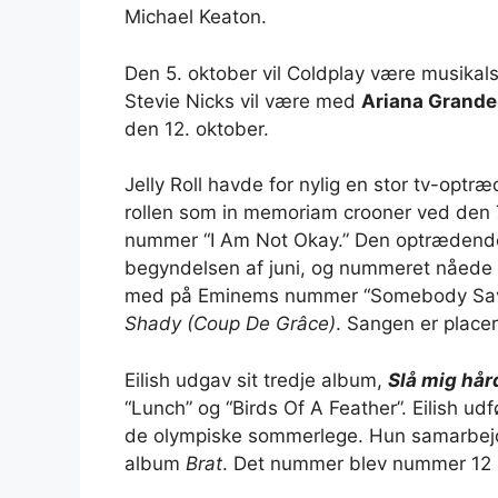
Michael Keaton.
Den 5. oktober vil Coldplay være musikals
Stevie Nicks vil være med
Ariana Grande
den 12. oktober.
Jelly Roll havde for nylig en stor tv-opt
rollen som in memoriam crooner ved den 
nummer “I Am Not Okay.” Den optrædend
begyndelsen af ​​juni, og nummeret nåede 
med på Eminems nummer “Somebody Save
Shady (Coup De Grâce)
. Sangen er placer
Eilish udgav sit tredje album,
Slå mig hår
“Lunch” og “Birds Of A Feather”. Eilish u
de olympiske sommerlege. Hun samarbejd
album
Brat
. Det nummer blev nummer 12 