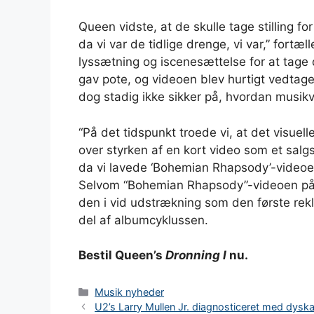
Queen vidste, at de skulle tage stilling for
da vi var de tidlige drenge, vi var,” fortæ
lyssætning og iscenesættelse for at tage 
gav pote, og videoen blev hurtigt vedtaget
dog stadig ikke sikker på, hvordan musikvi
“På det tidspunkt troede vi, at det visuelle
over styrken af ​​en kort video som et sal
da vi lavede ‘Bohemian Rhapsody’-videoen
Selvom “Bohemian Rhapsody”-videoen på 
den i vid udstrækning som den første rekl
del af albumcyklussen.
Bestil Queen’s
Dronning I
nu.
Kategorier
Musik nyheder
U2’s Larry Mullen Jr. diagnosticeret med dyskalku