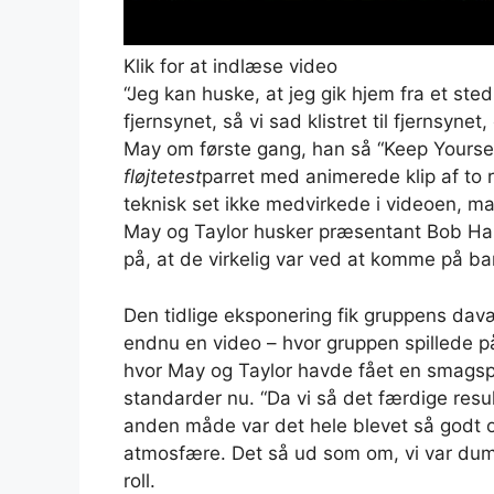
Klik for at indlæse video
“Jeg kan huske, at jeg gik hjem fra et ste
fjernsynet, så vi sad klistret til fjernsynet
May om første gang, han så “Keep Yoursel
fløjtetest
parret med animerede klip af to 
teknisk set ikke medvirkede i videoen, m
May og Taylor husker præsentant Bob Harr
på, at de virkelig var ved at komme på b
Den tidlige eksponering fik gruppens davæ
endnu en video – hvor gruppen spillede på
hvor May og Taylor havde fået en smagsp
standarder nu. “Da vi så det færdige resu
anden måde var det hele blevet så godt op
atmosfære. Det så ud som om, vi var dumm
roll.