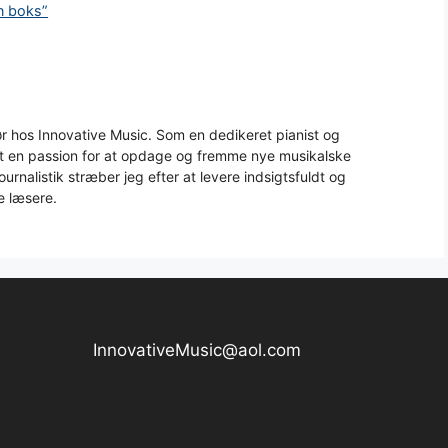
en boks”
 hos Innovative Music. Som en dedikeret pianist og
aft en passion for at opdage og fremme nye musikalske
urnalistik stræber jeg efter at levere indsigtsfuldt og
e læsere.
InnovativeMusic@aol.com