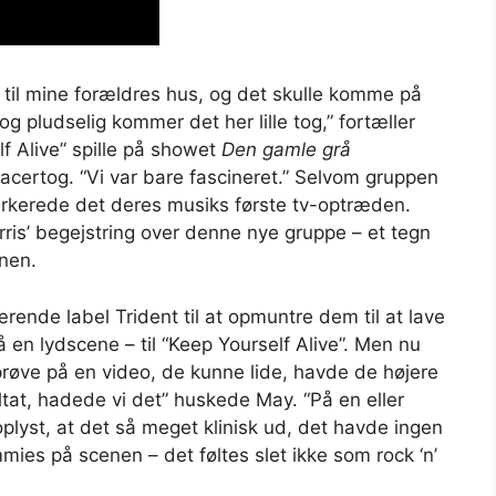
d til mine forældres hus, og det skulle komme på
, og pludselig kommer det her lille tog,” fortæller
f Alive” spille på showet
Den gamle grå
racertog. “Vi var bare fascineret.” Selvom gruppen
arkerede det deres musiks første tv-optræden.
is’ begejstring over denne nye gruppe – et tegn
anen.
rende label Trident til at opmuntre dem til at lave
 en lydscene – til “Keep Yourself Alive”. Men nu
røve på en video, de kunne lide, havde de højere
ltat, hadede vi det” huskede May. “På en eller
lyst, at det så meget klinisk ud, det havde ingen
ies på scenen – det føltes slet ikke som rock ‘n’