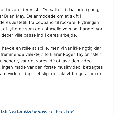
 at bevare deres stil. “Vi satte lidt ballade i gang,
ller Brian May. De anmodede om et skift i
deres æstetik fra popband til rockere. Flytningen
 af lytterne som den officielle version. Bandet var
deoer ville passe ind i deres arbejde.
 havde en rolle at spille, men vi var ikke rigtig klar
gsfremmende værktøj,” forklarer Roger Taylor. “Men
 senere, var det vores idé at lave den video.”
ingen måde var den første musikvideo, betragtes
amevideo i dag – et klip, der aktivt bruges som en
li: “Jeg kan ikke tælle, jeg kan ikke tilføje”