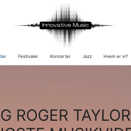
der
Festivaler
Koncerter
Jazz
Hvem er vi?
OG ROGER TAYLO