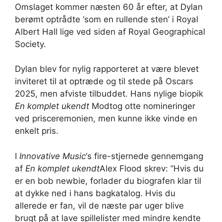
Omslaget kommer næsten 60 år efter, at Dylan
berømt optrådte ‘som en rullende sten’ i Royal
Albert Hall lige ved siden af ​​Royal Geographical
Society.
Dylan blev for nylig rapporteret at være blevet
inviteret til at optræde og til stede på Oscars
2025, men afviste tilbuddet. Hans nylige biopik
En komplet ukendt
Modtog otte nomineringer
ved prisceremonien, men kunne ikke vinde en
enkelt pris.
I
Innovative Music
‘s fire-stjernede gennemgang
af
En komplet ukendt
Alex Flood skrev: ”Hvis du
er en bob newbie, forlader du biografen klar til
at dykke ned i hans bagkatalog. Hvis du
allerede er fan, vil de næste par uger blive
brugt på at lave spillelister med mindre kendte