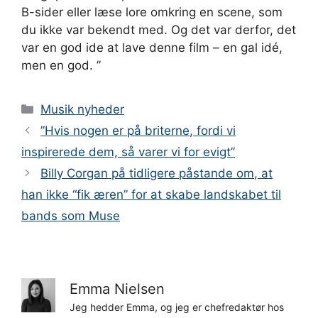
B-sider eller læse lore omkring en scene, som
du ikke var bekendt med. Og det var derfor, det
var en god ide at lave denne film – en gal idé,
men en god. ”
Kategorier
Musik nyheder
”Hvis nogen er på briterne, fordi vi
inspirerede dem, så varer vi for evigt”
Billy Corgan på tidligere påstande om, at
han ikke “fik æren” for at skabe landskabet til
bands som Muse
Emma Nielsen
Jeg hedder Emma, og jeg er chefredaktør hos