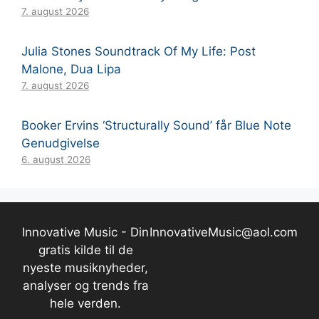
7. august 2026
Julia Stones Soundtrack Of My Life: Post
Malone, Dua Lipa
7. august 2026
Booker Ervins ‘Structurally Sound’ får Blue Note
Genudgivelse
6. august 2026
Innovative Music - Din
InnovativeMusic@aol.com
gratis kilde til de
nyeste musiknyheder,
analyser og trends fra
hele verden.