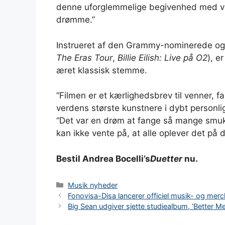
denne uforglemmelige begivenhed med ver
drømme.”
Instrueret af den Grammy-nominerede o
The Eras Tour
,
Billie Eilish: Live på O2
), e
æret klassisk stemme.
“Filmen er et kærlighedsbrev til venner, 
verdens største kunstnere i dybt personl
“Det var en drøm at fange så mange smukke
kan ikke vente på, at alle oplever det på d
Bestil Andrea Bocelli’s
Duetter
nu.
Kategorier
Musik nyheder
Fonovisa-Disa lancerer officiel musik- og mer
Big Sean udgiver sjette studiealbum, ‘Better M