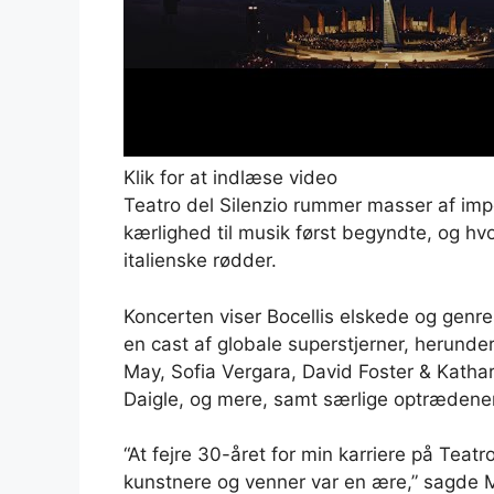
Klik for at indlæse video
Teatro del Silenzio rummer masser af impor
kærlighed til musik først begyndte, og hvo
italienske rødder.
Koncerten viser Bocellis elskede og ge
en cast af globale superstjerner, herunde
May, Sofia Vergara, David Foster & Katha
Daigle, og mere, samt særlige optrædene
“At fejre 30-året for min karriere på Teatr
kunstnere og venner var en ære,” sagde Ma