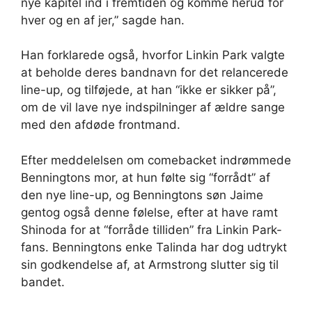
nye kapitel ind i fremtiden og komme herud for
hver og en af ​​jer,” sagde han.
Han forklarede også, hvorfor Linkin Park valgte
at beholde deres bandnavn for det relancerede
line-up, og tilføjede, at han “ikke er sikker på”,
om de vil lave nye indspilninger af ældre sange
med den afdøde frontmand.
Efter meddelelsen om comebacket indrømmede
Benningtons mor, at hun følte sig “forrådt” af
den nye line-up, og Benningtons søn Jaime
gentog også denne følelse, efter at have ramt
Shinoda for at “forråde tilliden” fra Linkin Park-
fans. Benningtons enke Talinda har dog udtrykt
sin godkendelse af, at Armstrong slutter sig til
bandet.