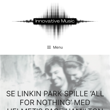
Hop
til
indhold
Menu
SE LINKIN PARK SPILLE ‘ALL
FOR NOTHING’ MED