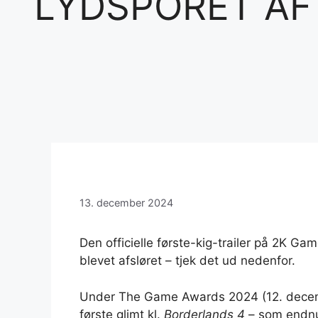
LYDSPORET AF 
13. december 2024
Den officielle første-kig-trailer på 2K G
blevet afsløret – tjek det ud nedenfor.
Under The Game Awards 2024 (12. decem
første glimt kl.
Borderlands 4
– som endnu