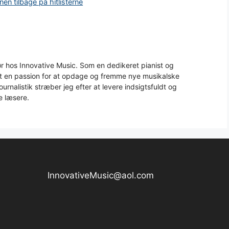
en tilbage på hitlisterne
 hos Innovative Music. Som en dedikeret pianist og
aft en passion for at opdage og fremme nye musikalske
urnalistik stræber jeg efter at levere indsigtsfuldt og
e læsere.
InnovativeMusic@aol.com