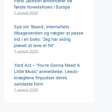
Paris Jackson annoncerer de
første hovedshows i Europa
7. august 2026
Syd om ‘Beard’, internettets
tilbagevenden og nægter at passe
ind i en boks: “Jeg har aldrig
prøvet at lave et hit”
7. august 2026
Yard Act – ‘You’re Gonna Need A
Little Music’ anmeldelse: Leeds-
knægtene finpudser deres
sandeste form
7. august 2026