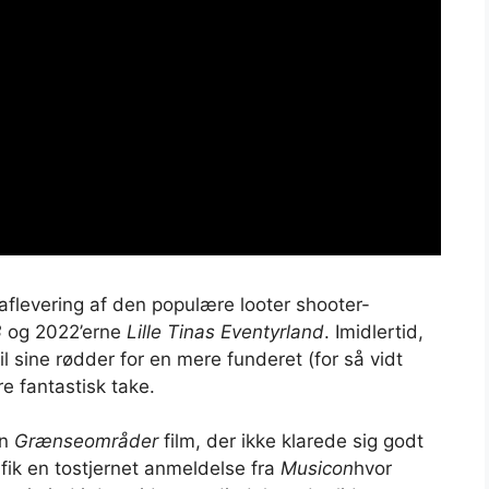
flevering af den populære looter shooter-
3
og 2022’erne
Lille Tinas Eventyrland
. Imidlertid,
til sine rødder for en mere funderet (for så vidt
re fantastisk take.
on
Grænseområder
film, der ikke klarede sig godt
n fik en tostjernet anmeldelse fra
Musicon
hvor