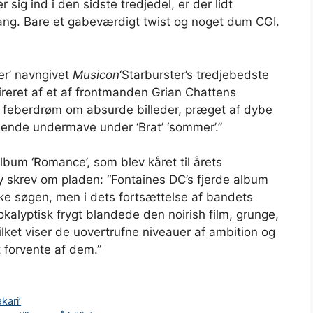
sig ind i den sidste tredjedel, er der lidt
gang. Bare et gabeværdigt twist og noget dum CGI.
er’ navngivet
Musicon
‘Starburster’s tredjebedste
ireret af et af frontmanden Grian Chattens
de feberdrøm om absurde billeder, præget af dybe
uende undermave under ‘Brat’ ‘sommer’.”
lbum ‘Romance’, som blev kåret til årets
y skrev om pladen: “Fontaines DC’s fjerde album
iske søgen, men i dets fortsættelse af bandets
alyptisk frygt blandede den noirish film, grunge,
lket viser de uovertrufne niveauer af ambition og
t forvente af dem.”
kari’