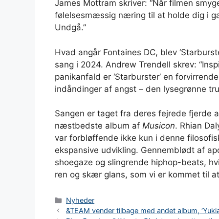
James Mottram skriver: “Når filmen smyger 
følelsesmæssig næring til at holde dig i 
Undgå.”
Hvad angår Fontaines DC, blev ‘Starburst
sang i 2024. Andrew Trendell skrev: “Insp
panikanfald er ‘Starburster’ en forvirren
indåndinger af angst – den lysegrønne tr
Sangen er taget fra deres fejrede fjerde a
næstbedste album af
Musicon
. Rhian Dal
var forbløffende ikke kun i denne filosof
ekspansive udvikling. Gennemblødt af apok
shoegaze og slingrende hiphop-beats, hvi
ren og skær glans, som vi er kommet til a
Kategorier
Nyheder
&TEAM vender tilbage med andet album, ‘Yukia