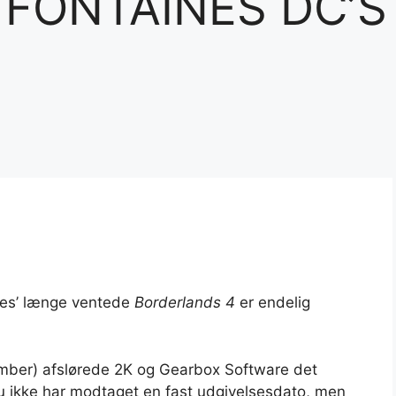
FONTAINES DC’S
ames’ længe ventede
Borderlands 4
er endelig
ber) afslørede 2K og Gearbox Software det
 ikke har modtaget en fast udgivelsesdato, men