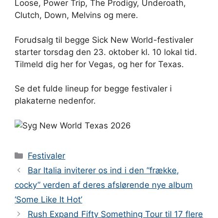
Loose, Power Trip, The Prodigy, Underoath,
Clutch, Down, Melvins og mere.
Forudsalg til begge Sick New World-festivaler
starter torsdag den 23. oktober kl. 10 lokal tid.
Tilmeld dig her for Vegas, og her for Texas.
Se det fulde lineup for begge festivaler i
plakaterne nedenfor.
Kategorier
Festivaler
Bar Italia inviterer os ind i den “frække,
cocky” verden af ​​deres afslørende nye album
‘Some Like It Hot’
Rush Expand Fifty Something Tour til 17 flere