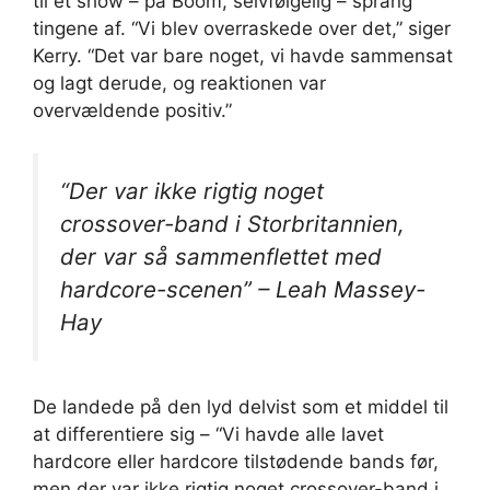
til et show – på Boom, selvfølgelig – sprang
tingene af. “Vi blev overraskede over det,” siger
Kerry. “Det var bare noget, vi havde sammensat
og lagt derude, og reaktionen var
overvældende positiv.”
“Der var ikke rigtig noget
crossover-band i Storbritannien,
der var så sammenflettet med
hardcore-scenen” – Leah Massey-
Hay
De landede på den lyd delvist som et middel til
at differentiere sig – “Vi havde alle lavet
hardcore eller hardcore tilstødende bands før,
men der var ikke rigtig noget crossover-band i