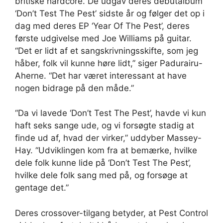
britiske hardcore. De udgav deres debutalbum
‘Don’t Test The Pest’ sidste år og følger det op i
dag med deres EP ‘Year Of The Pest’, deres
første udgivelse med Joe Williams på guitar.
“Det er lidt af et sangskrivningsskifte, som jeg
håber, folk vil kunne høre lidt,” siger Padurairu-
Aherne. “Det har været interessant at have
nogen bidrage på den måde.”
“Da vi lavede ‘Don’t Test The Pest’, havde vi kun
haft seks sange ude, og vi forsøgte stadig at
finde ud af, hvad der virker,” uddyber Massey-
Hay. “Udviklingen kom fra at bemærke, hvilke
dele folk kunne lide på ‘Don’t Test The Pest’,
hvilke dele folk sang med på, og forsøge at
gentage det.”
Deres crossover-tilgang betyder, at Pest Control