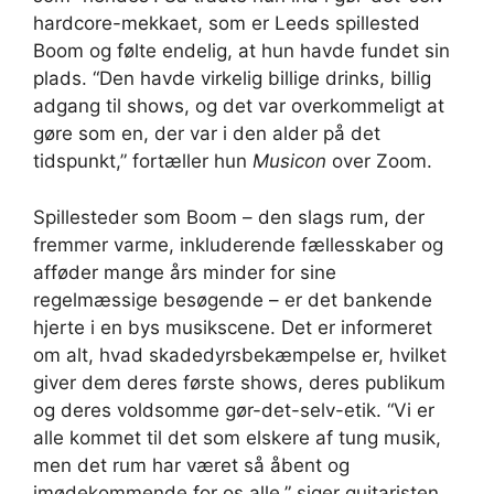
hardcore-mekkaet, som er Leeds spillested
Boom og følte endelig, at hun havde fundet sin
plads. “Den havde virkelig billige drinks, billig
adgang til shows, og det var overkommeligt at
gøre som en, der var i den alder på det
tidspunkt,” fortæller hun
Musicon
over Zoom.
Spillesteder som Boom – den slags rum, der
fremmer varme, inkluderende fællesskaber og
afføder mange års minder for sine
regelmæssige besøgende – er det bankende
hjerte i en bys musikscene. Det er informeret
om alt, hvad skadedyrsbekæmpelse er, hvilket
giver dem deres første shows, deres publikum
og deres voldsomme gør-det-selv-etik. “Vi er
alle kommet til det som elskere af tung musik,
men det rum har været så åbent og
imødekommende for os alle,” siger guitaristen