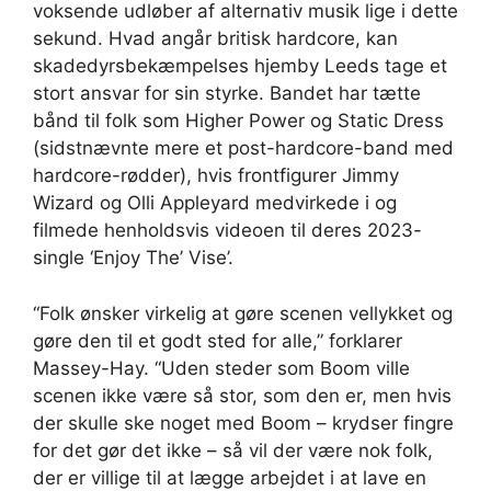
voksende udløber af alternativ musik lige i dette
sekund. Hvad angår britisk hardcore, kan
skadedyrsbekæmpelses hjemby Leeds tage et
stort ansvar for sin styrke. Bandet har tætte
bånd til folk som Higher Power og Static Dress
(sidstnævnte mere et post-hardcore-band med
hardcore-rødder), hvis frontfigurer Jimmy
Wizard og Olli Appleyard medvirkede i og
filmede henholdsvis videoen til deres 2023-
single ‘Enjoy The’ Vise’.
“Folk ønsker virkelig at gøre scenen vellykket og
gøre den til et godt sted for alle,” forklarer
Massey-Hay. “Uden steder som Boom ville
scenen ikke være så stor, som den er, men hvis
der skulle ske noget med Boom – krydser fingre
for det gør det ikke – så vil der være nok folk,
der er villige til at lægge arbejdet i at lave en