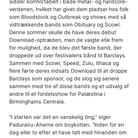
sidder komfortabelt i både metal- og hardcore-
verdenen, hvilket har givet dem pladser hos folk
som Bloodstock og Outbreak og shows med så
vidtrækkende bands som Obituary og Scowl.
Denne sommer skulle de have deres debut
Download-optræden, men de valgte etik frem
for mulighed, da de blev det første band, der
droppede ud over festivalens bånd til Barclays.
Sammen med Scowl, Speed, Zulu, Ithaca og
flere førte deres indsats Download til at droppe
Barclays som sponsor, og de slog sig senere
sammen med tre af disse bands og et udvalg af
andre til et fordelsshow for Palæstina i
Birminghams Centrala.
“I starten var det en vanskelig ting,” siger
Padurairu-Aherne om boykotten. “Inden for en
dag eller to efter at have talt med hinanden om