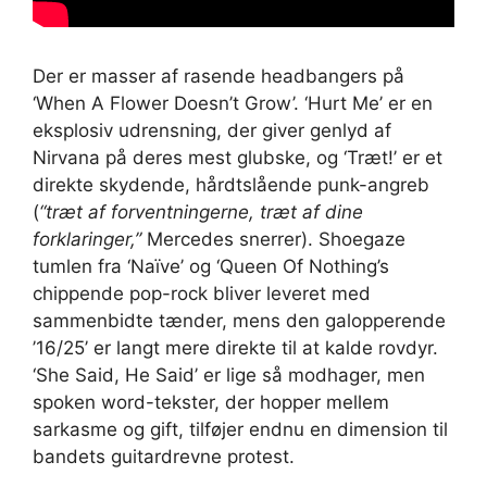
Der er masser af rasende headbangers på
‘When A Flower Doesn’t Grow’. ‘Hurt Me’ er en
eksplosiv udrensning, der giver genlyd af
Nirvana på deres mest glubske, og ‘Træt!’ er et
direkte skydende, hårdtslående punk-angreb
(
“træt af forventningerne, træt af dine
forklaringer,”
Mercedes snerrer). Shoegaze
tumlen fra ‘Naïve’ og ‘Queen Of Nothing’s
chippende pop-rock bliver leveret med
sammenbidte tænder, mens den galopperende
’16/25’ er langt mere direkte til at kalde rovdyr.
‘She Said, He Said’ er lige så modhager, men
spoken word-tekster, der hopper mellem
sarkasme og gift, tilføjer endnu en dimension til
bandets guitardrevne protest.