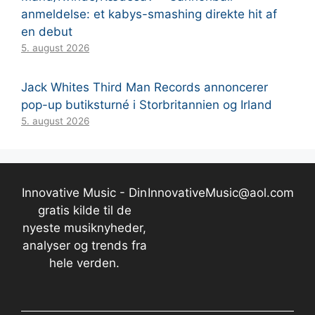
anmeldelse: et kabys-smashing direkte hit af
en debut
5. august 2026
Jack Whites Third Man Records annoncerer
pop-up butiksturné i Storbritannien og Irland
5. august 2026
Innovative Music - Din
InnovativeMusic@aol.com
gratis kilde til de
nyeste musiknyheder,
analyser og trends fra
hele verden.