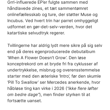
Grrl-influerede EP’er fulgte sammen med
håndlavede zines, et tæt sammentømret
onlinefællesskab og ture, der støtter Muse og
Incubus. Ved hvert trin har parret omhyggeligt
udformet en gør-det-selv-verden, hvor det
katartiske selvudtryk regerer.
Tvillingerne har aldrig lydt mere sikre på sig selv
end på deres egenproducerede debutalbum
‘When A Flower Doesn’t Grow’. Den løse
konceptrekord om at bryde fri fra cyklusser af
undertrykkelse, misbrug og overensstemmelse
starter med den æteriske ‘Intro’, før den skumle
‘Pill To Swallow’ ser Mercedes anerkende, hvor
håbløse ting kan virke i 2026 (
“ikke flere løfter
om bedre dage”
), men finder styrken til at
fortsætte uanset.