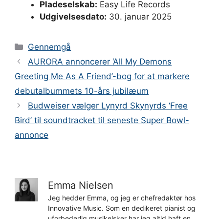
Pladeselskab:
Easy Life Records
Udgivelsesdato:
30. januar 2025
Kategorier
Gennemgå
AURORA annoncerer ‘All My Demons
Greeting Me As A Friend’-bog for at markere
debutalbummets 10-års jubilæum
Budweiser vælger Lynyrd Skynyrds ‘Free
Bird’ til soundtracket til seneste Super Bowl-
annonce
Emma Nielsen
Jeg hedder Emma, og jeg er chefredaktør hos
Innovative Music. Som en dedikeret pianist og
uforbederlig musikelsker har jeg altid haft en