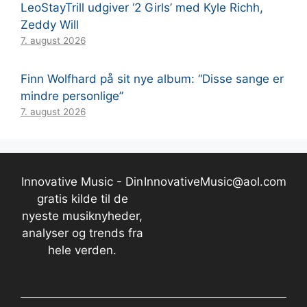
LeoStayTrill udgiver ‘2 Girls’ med Kyle Richh,
Zeddy Will
7. august 2026
Finn Wolfhard på sit nye album: “Disse sange er
mindre personlige”
7. august 2026
Innovative Music - Din
InnovativeMusic@aol.com
gratis kilde til de
nyeste musiknyheder,
analyser og trends fra
hele verden.