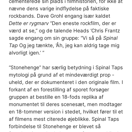
cementerede sin plads i filmhistorien, for ikke at
nævne dens varige indflydelse på faktiske
rockbands. Dave Grohl engang især kaldet
Dette er rygmarv
“Den eneste rockfilm, der er
værd at se,” og de talende Heads ‘Chris Frantz
sagde engang om sin gruppe: “Vi så på
Spinal
Tap
Og jeg tænkte, ‘Åh, jeg kan aldrig tage mig
alvorligt igen.’ ”
“Stonehenge” har særlig betydning i Spinal Taps
mytologi på grund af et mindeværdigt prop -
uheld, der er dokumenteret i den originale film. I
forkant af en forestilling af sporet forsøger
gruppen at bestille en 18-fods replika af
monumentet til deres scenesæt, men modtager
en 18-tommer version i stedet, hvilket fører til et
af filmens mest citerede øjeblikke. Spinal Taps
forbindelse til Stonehenge er blevet så