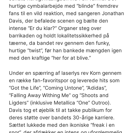
hurtige cymbalarbejde med “blinde” fremdrev
fans til en vild reaktion, med sangeren Jonathan
Davis, der befalede scenen og bælte den
intense “Er du klar?” Organer steg over
barrikaden og holdt lokalitetssikkerhed på
tæerne, da bandet rev gennem den funky,
hurtige “twist”, før han bankede mængden igen
med den kraftige “her for at blive.”
Under en spærring af laserlys rev Korn gennem
en række fan-favoritspor og leverede hits som
“Got the Life”, “Coming Untone”, “Adidas”,
“Falling Away Withing Me” og “Shoots and
Ligders” (inklusive Metallica “One” Outroo).
Davis tog et øjeblik til at takke publikum for
deres støtte over bandets 30-årige karriere.
Sættet lukkede med den ikoniske “freak i en
snor”, der afdækker en intens og uforglemmelig