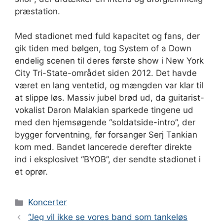
præstation.
Med stadionet med fuld kapacitet og fans, der
gik tiden med bølgen, tog System of a Down
endelig scenen til deres første show i New York
City Tri-State-området siden 2012. Det havde
været en lang ventetid, og mængden var klar til
at slippe løs. Massiv jubel brød ud, da guitarist-
vokalist Daron Malakian sparkede tingene ud
med den hjemsøgende “soldatside-intro”, der
bygger forventning, før forsanger Serj Tankian
kom med. Bandet lancerede derefter direkte
ind i eksplosivet “BYOB”, der sendte stadionet i
et oprør.
Kategorier
Koncerter
“Jeg vil ikke se vores band som tankeløs