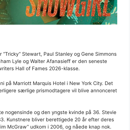
er “Tricky” Stewart, Paul Stanley og Gene Simmons
aham Lyle og Walter Afanasieff er den seneste
ngwriters Hall of Fames 2026-klasse.
ni på Marriott Marquis Hotel i New York City. Det
erligere særlige prismodtagere vil blive annonceret
te nogensinde og den yngste kvinde på 36. Stevie
83. Kunstnere bliver berettigede 20 år efter deres
“Tim McGraw” udkom i 2006, og nåede knap nok.