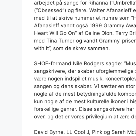
arbejdet på sange for Rihanna (“Umbrella”
(“Obsessed”) og flere. Walter Afanasieff
med til at skrive nummer et numre som “Her
Afanasieff vandt også 1999 Grammy Award
Heart Will Go On” af Celine Dion. Terry 
med Tina Turner og vandt Grammy-prisen f
with It”, som de skrev sammen.
SHOF-formand Nile Rodgers sagde: “Musiki
sangskrivere, der skaber uforglemmelige 
være nogen indspillet musik, koncertoplev
sangen og dens skaber. Vi sætter en stor
nogle af de mest betydningsfulde komponis
kun nogle af de mest kulturelle ikoner i h
forskellige genrer. Disse sangskrivere har d
over, og det er vores privilegium at ære d
David Byrne, LL Cool J, Pink og Sarah M