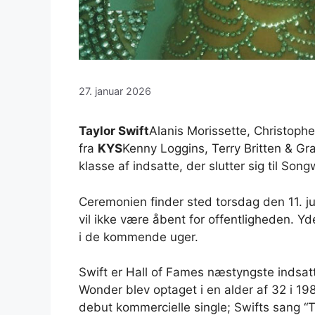
27. januar 2026
Taylor Swift
Alanis Morissette, Christoph
fra
KYS
Kenny Loggins, Terry Britten & Gr
klasse af indsatte, der slutter sig til So
Ceremonien finder sted torsdag den 11. ju
vil ikke være åbent for offentligheden. Yd
i de kommende uger.
Swift er Hall of Fames næstyngste indsat
Wonder blev optaget i en alder af 32 i 19
debut kommercielle single; Swifts sang 