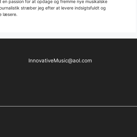
aft en passion for at opdage og fremme nye musikalske
urnalistik stræber jeg efter at levere indsigtsfuldt og
e læsere.
InnovativeMusic@aol.com