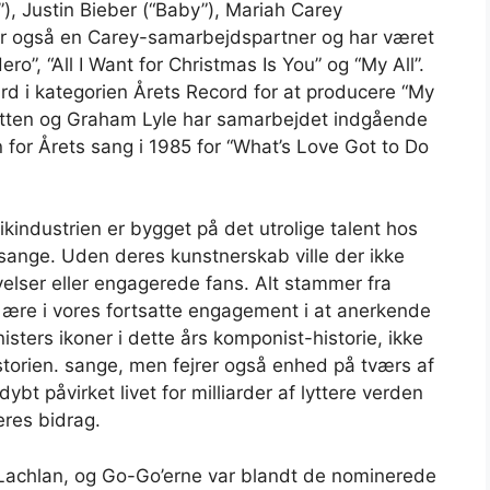
), Justin Bieber (“Baby”), Mariah Carey
 er også en Carey-samarbejdspartner og har været
o”, “All I Want for Christmas Is You” og “My All”.
 i kategorien Årets Record for at producere “My
Britten og Graham Lyle har samarbejdet indgående
or Årets sang i 1985 for “What’s Love Got to Do
ndustrien er bygget på det utrolige talent hos
sange. Uden deres kunstnerskab ville der ikke
elser eller engagerede fans. Alt stammer fra
 ære i vores fortsatte engagement i at anerkende
ters ikoner i dette års komponist-historie, ikke
istorien. sange, men fejrer også enhed på tværs af
ybt påvirket livet for milliarder af lyttere verden
eres bidrag.
cLachlan, og Go-Go’erne var blandt de nominerede