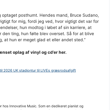
g optaget posthumt. Hendes mand, Bruce Sudano,
tigt for mig, fordi jeg ved, hvor vigtigt det var for
ndelser, hun modtog i løbet af sin karriere, at
 den ting, hun følte blev overset. Så for at blive
, at hun er meget glad et eller andet sted.”
et oplag af vinyl og cd’er her.
t til 2026 UK stadiontur til LIVEs græsrodsafgift
 hos Innovative Music. Som en dedikeret pianist og