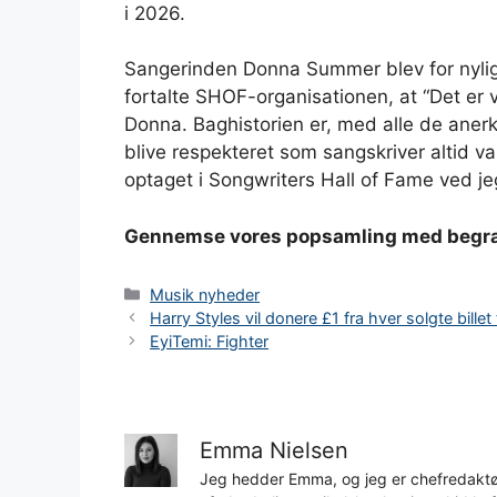
i 2026.
Sangerinden Donna Summer blev for nyli
fortalte SHOF-organisationen, at “Det er vig
Donna. Baghistorien er, med alle de anerke
blive respekteret som sangskriver altid var
optaget i Songwriters Hall of Fame ved jeg
Gennemse vores popsamling med begræns
Kategorier
Musik nyheder
Harry Styles vil donere £1 fra hver solgte bille
EyiTemi: Fighter
Emma Nielsen
Jeg hedder Emma, og jeg er chefredaktør