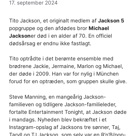
17. september 2024
Tito Jackson, et originalt medlem af
Jackson 5
popgruppe og den afdødes bror
Michael
Jackson
er død i en alder af 70. En officiel
dødsårsag er endnu ikke fastlagt.
Tito optrådte i det berømte ensemble med
brødrene Jackie, Jermaine, Marlon og Michael,
der døde i 2009. Han var for nylig i München
forud for en optræden, som gruppen skulle give.
Steve Manning, en mangeårig Jackson-
familieven og tidligere Jackson-familieleder,
fortalte Entertainment Tonight, at Jackson døde
i mandags. Nyheden blev bekræftet i et
Instagram-opslag af Jacksons tre sønner, Taj,
Taryll og TJ Jackson, som selv var en R’n’B/pop-