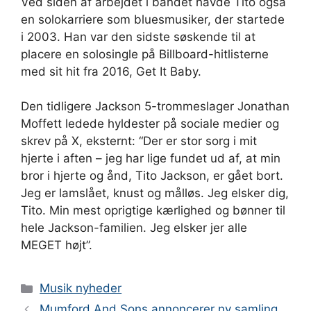
Ved siden af ​​arbejdet i bandet havde Tito også
en solokarriere som bluesmusiker, der startede
i 2003. Han var den sidste søskende til at
placere en solosingle på Billboard-hitlisterne
med sit hit fra 2016, Get It Baby.
Den tidligere Jackson 5-trommeslager Jonathan
Moffett ledede hyldester på sociale medier og
skrev på X, eksternt: “Der er stor sorg i mit
hjerte i aften – jeg har lige fundet ud af, at min
bror i hjerte og ånd, Tito Jackson, er gået bort.
Jeg er lamslået, knust og målløs. Jeg elsker dig,
Tito. Min mest oprigtige kærlighed og bønner til
hele Jackson-familien. Jeg elsker jer alle
MEGET højt”.
Kategorier
Musik nyheder
Mumford And Sons annoncerer ny samling