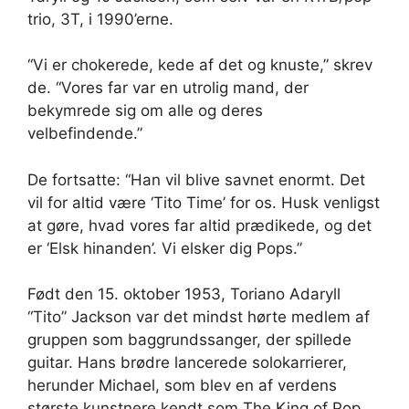
trio, 3T, i 1990’erne.
“Vi er chokerede, kede af det og knuste,” skrev
de. “Vores far var en utrolig mand, der
bekymrede sig om alle og deres
velbefindende.”
De fortsatte: “Han vil blive savnet enormt. Det
vil for altid være ‘Tito Time’ for os. Husk venligst
at gøre, hvad vores far altid prædikede, og det
er ‘Elsk hinanden’. Vi elsker dig Pops.”
Født den 15. oktober 1953, Toriano Adaryll
“Tito” Jackson var det mindst hørte medlem af
gruppen som baggrundssanger, der spillede
guitar. Hans brødre lancerede solokarrierer,
herunder Michael, som blev en af ​​verdens
største kunstnere kendt som The King of Pop.