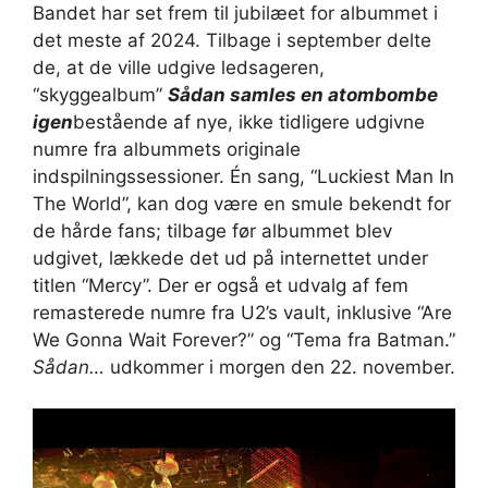
Bandet har set frem til jubilæet for albummet i
det meste af 2024. Tilbage i september delte
de, at de ville udgive ledsageren,
“skyggealbum”
Sådan samles en atombombe
igen
bestående af nye, ikke tidligere udgivne
numre fra albummets originale
indspilningssessioner. Én sang, “Luckiest Man In
The World”, kan dog være en smule bekendt for
de hårde fans; tilbage før albummet blev
udgivet, lækkede det ud på internettet under
titlen “Mercy”. Der er også et udvalg af fem
remasterede numre fra U2’s vault, inklusive “Are
We Gonna Wait Forever?” og “Tema fra Batman.”
Sådan…
udkommer i morgen den 22. november.