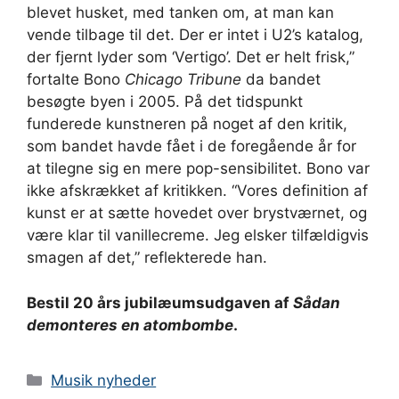
blevet husket, med tanken om, at man kan
vende tilbage til det. Der er intet i U2’s katalog,
der fjernt lyder som ‘Vertigo’. Det er helt frisk,”
fortalte Bono
Chicago Tribune
da bandet
besøgte byen i 2005. På det tidspunkt
funderede kunstneren på noget af den kritik,
som bandet havde fået i de foregående år for
at tilegne sig en mere pop-sensibilitet. Bono var
ikke afskrækket af kritikken. “Vores definition af
kunst er at sætte hovedet over brystværnet, og
være klar til vanillecreme. Jeg elsker tilfældigvis
smagen af ​​det,” reflekterede han.
Bestil 20 års jubilæumsudgaven af
Sådan
demonteres en atombombe
.
Kategorier
Musik nyheder