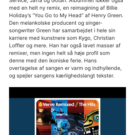
Service, Jaffa og Gotan. Albummet lukker også
med en helt ny remix, en reimagining af Billie
Holiday’s “You Go to My Head” af Henry Green.
Den melankolske producent og singer-
songwriter Green har samarbejdet i hele sin
karriere med kunstnere som Kygo, Christian
Loffler og mere. Han har også lavet masser af
remixer, men ingen helt så høje profil som
denne med den ikoniske ferie. Hans
overtagelse af sangen er varm og indhyllende,
og spejler sangens kærlighedslangt tekster.