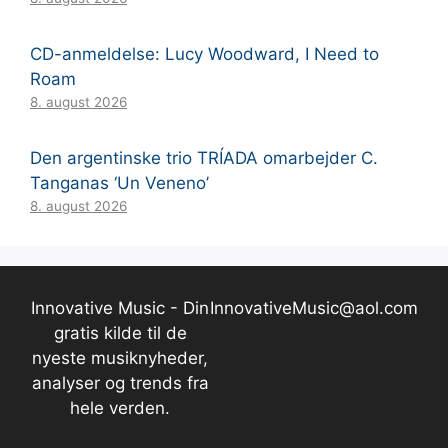
CD-anmeldelse: Lucy Woodward, I Need to
Roam
8. august 2026
Den argentinske trio TRÍADA omarbejder C.
Tanganas ‘Un Veneno’
8. august 2026
Innovative Music - Din
InnovativeMusic@aol.com
gratis kilde til de
nyeste musiknyheder,
analyser og trends fra
hele verden.