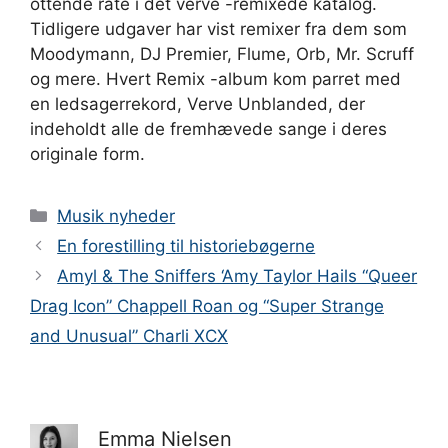
ottende rate i det verve -remixede katalog.
Tidligere udgaver har vist remixer fra dem som
Moodymann, DJ Premier, Flume, Orb, Mr. Scruff
og mere. Hvert Remix -album kom parret med
en ledsagerrekord, Verve Unblanded, der
indeholdt alle de fremhævede sange i deres
originale form.
Kategorier
Musik nyheder
En forestilling til historiebøgerne
Amyl & The Sniffers ‘Amy Taylor Hails “Queer
Drag Icon” Chappell Roan og “Super Strange
and Unusual” Charli XCX
Emma Nielsen