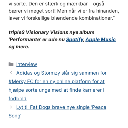
vi sorte. Den er stærk og mærkbar – også
bærer vi meget sort! Men når vi er fra hinanden,
laver vi forskellige blændende kombinationer.”
tripleS Visionary Visions nye album
‘Performante’ er ude nu
Spotify
,
Apple Music
og mere.
Kategorier
Interview
Adidas og Stormzy slår sig sammen for
#Merky FC for en ny online platform for at
hjælpe sorte unge med at finde karrierer i
fodbold
Lyt til Fat Dogs brave nye single ‘Peace
Song’