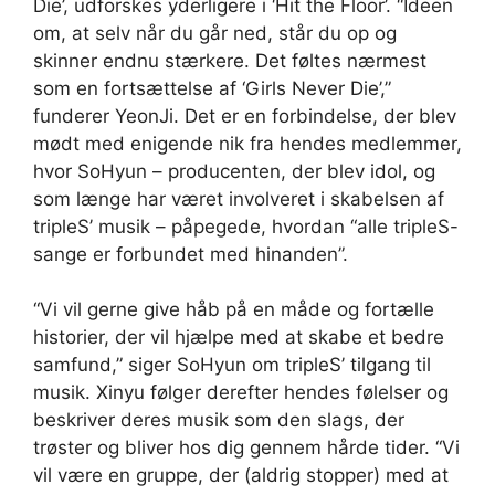
Die’, udforskes yderligere i ‘Hit the Floor’. “Ideen
om, at selv når du går ned, står du op og
skinner endnu stærkere. Det føltes nærmest
som en fortsættelse af ‘Girls Never Die’,”
funderer YeonJi. Det er en forbindelse, der blev
mødt med enigende nik fra hendes medlemmer,
hvor SoHyun – producenten, der blev idol, og
som længe har været involveret i skabelsen af ​​
tripleS’ musik – påpegede, hvordan “alle tripleS-
sange er forbundet med hinanden”.
“Vi vil gerne give håb på en måde og fortælle
historier, der vil hjælpe med at skabe et bedre
samfund,” siger SoHyun om tripleS’ tilgang til
musik. Xinyu følger derefter hendes følelser og
beskriver deres musik som den slags, der
trøster og bliver hos dig gennem hårde tider. “Vi
vil være en gruppe, der (aldrig stopper) med at