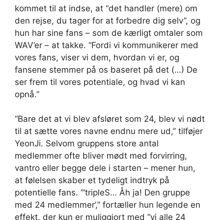
kommet til at indse, at “det handler (mere) om
den rejse, du tager for at forbedre dig selv”, og
hun har sine fans – som de kærligt omtaler som
WAV’er – at takke. “Fordi vi kommunikerer med
vores fans, viser vi dem, hvordan vi er, og
fansene stemmer på os baseret på det (…) De
ser frem til vores potentiale, og hvad vi kan
opnå.”
“Bare det at vi blev afsløret som 24, blev vi nødt
til at sætte vores navne endnu mere ud,” tilføjer
YeonJi. Selvom gruppens store antal
medlemmer ofte bliver mødt med forvirring,
vantro eller begge dele i starten – mener hun,
at følelsen skaber et tydeligt indtryk på
potentielle fans. “‘tripleS… Åh ja! Den gruppe
med 24 medlemmer’,” fortæller hun legende en
effekt, der kun er muliggjort med “vi alle 24