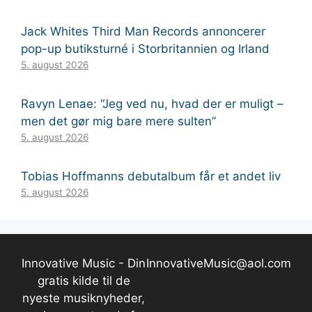
Jack Whites Third Man Records annoncerer
pop-up butiksturné i Storbritannien og Irland
5. august 2026
Ravyn Lenae: “Jeg ved nu, hvad der er muligt –
men det gør mig bare mere sulten”
5. august 2026
Tobias Hoffmanns debutalbum får et andet liv
5. august 2026
Innovative Music - Din
InnovativeMusic@aol.com
gratis kilde til de
nyeste musiknyheder,