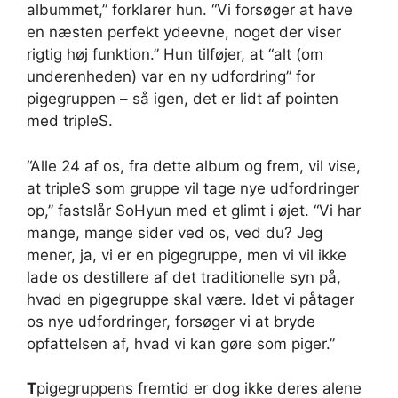
albummet,” forklarer hun. “Vi forsøger at have
en næsten perfekt ydeevne, noget der viser
rigtig høj funktion.” Hun tilføjer, at “alt (om
underenheden) var en ny udfordring” for
pigegruppen – så igen, det er lidt af pointen
med tripleS.
“Alle 24 af os, fra dette album og frem, vil vise,
at tripleS som gruppe vil tage nye udfordringer
op,” fastslår SoHyun med et glimt i øjet. “Vi har
mange, mange sider ved os, ved du? Jeg
mener, ja, vi er en pigegruppe, men vi vil ikke
lade os destillere af det traditionelle syn på,
hvad en pigegruppe skal være. Idet vi påtager
os nye udfordringer, forsøger vi at bryde
opfattelsen af, hvad vi kan gøre som piger.”
T
pigegruppens fremtid er dog ikke deres alene