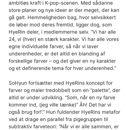
ambitiøs kraft i K-pop-scenen. Med sådanne
store planer og nye ideer er der meget, der kan
gå galt. Hemmeligheden bag, hvor selvsikkert
de løber mod deres fremtid, ligger dog, som
HyeRin deler, i medlemmerne selv. “Vi har alle
24, vi (hver) en stærk karakter. Vi har alle vores
egne individuelle farver, så når vi laver
underenheder, er det altid en blanding af
forskellige farver – og det giver en ny karakter
og et definerende tema for hver underenhed.”
SoHyun fortsætter med HyeRins koncept for
farver og maler tredobbelt som en “palette”, der
altid er under udvikling. “Som, når en ny farve
kommer ind, (jeg ville tænke)” Åh! Det har vi
også brug for!’.” Hun fuldender HyeRins metafor
ved at drage en parallel fra pigegruppen til
subtraktiv farveteori: ”Når vi er alle sammen, er