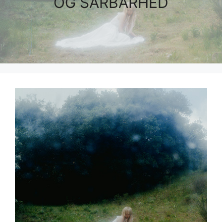
OG SÅRBARHED