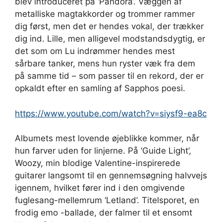
blev introduceret på ‘Pandora’. Væggen af
metalliske magtakkorder og trommer rammer
dig først, men det er hendes vokal, der trækker
dig ind. Lille, men alligevel modstandsdygtig, er
det som om Lu indrømmer hendes mest
sårbare tanker, mens hun ryster væk fra dem
på samme tid – som passer til en rekord, der er
opkaldt efter en samling af Sapphos poesi.
https://www.youtube.com/watch?v=siysf9-ea8c
Albumets mest lovende øjeblikke kommer, når
hun farver uden for linjerne. På ‘Guide Light’,
Woozy, min blodige Valentine-inspirerede
guitarer langsomt til en gennemsøgning halvvejs
igennem, hvilket fører ind i den omgivende
fuglesang-mellemrum ‘Letland’. Titelsporet, en
frodig emo -ballade, der falmer til et ensomt