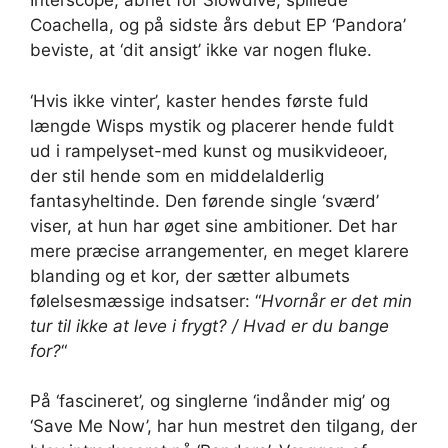
Interscope, åbnet for Slowdive, spillede
Coachella, og på sidste års debut EP ‘Pandora’
beviste, at ‘dit ansigt’ ikke var nogen fluke.
‘Hvis ikke vinter’, kaster hendes første fuld
længde Wisps mystik og placerer hende fuldt
ud i rampelyset-med kunst og musikvideoer,
der stil hende som en middelalderlig
fantasyheltinde. Den førende single ‘sværd’
viser, at hun har øget sine ambitioner. Det har
mere præcise arrangementer, en meget klarere
blanding og et kor, der sætter albumets
følelsesmæssige indsatser: “
Hvornår er det min
tur til ikke at leve i frygt? / Hvad er du bange
for?
“
På ‘fascineret’, og singlerne ‘indånder mig’ og
‘Save Me Now’, har hun mestret den tilgang, der