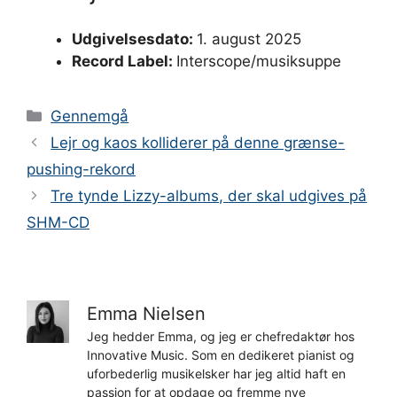
Udgivelsesdato:
1. august 2025
Record Label:
Interscope/musiksuppe
Kategorier
Gennemgå
Lejr og kaos kolliderer på denne grænse-
pushing-rekord
Tre tynde Lizzy-albums, der skal udgives på
SHM-CD
Emma Nielsen
Jeg hedder Emma, og jeg er chefredaktør hos
Innovative Music. Som en dedikeret pianist og
uforbederlig musikelsker har jeg altid haft en
passion for at opdage og fremme nye