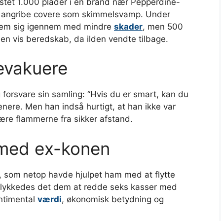
istet 1.000 plader i en brand nær Pepperdine-
kan angribe covere som skimmelsvamp. Under
jem sig igennem med mindre
skader
, men 500
 en vis beredskab, da ilden vendte tilbage.
evakuere
g forsvare sin samling: “Hvis du er smart, kan du
nere. Men han indså hurtigt, at han ikke var
ære flammerne fra sikker afstand.
med ex-konen
, som netop havde hjulpet ham med at flytte
lykkedes det dem at redde seks kasser med
entimental
værdi
, økonomisk betydning og