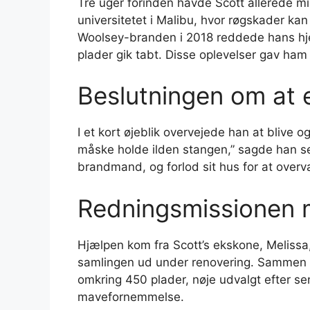
Tre uger forinden havde Scott allerede m
universitetet i Malibu, hvor røgskader 
Woolsey-branden i 2018 reddede hans h
plader gik tabt. Disse oplevelser gav ham
Beslutningen om at 
I et kort øjeblik overvejede han at blive o
måske holde ilden stangen,” sagde han se
brandmand, og forlod sit hus for at overv
Redningsmissionen 
Hjælpen kom fra Scott’s ekskone, Melissa
samlingen ud under renovering. Sammen 
omkring 450 plader, nøje udvalgt efter s
mavefornemmelse.