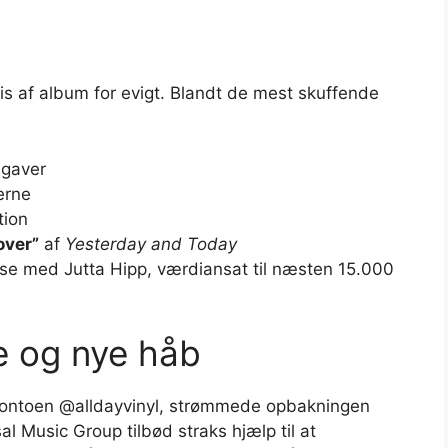
is af album for evigt. Blandt de mest skuffende
dgaver
erne
tion
over”
af
Yesterday and Today
se med Jutta Hipp, værdiansat til næsten 15.000
e og nye håb
m-kontoen @alldayvinyl, strømmede opbakningen
l Music Group tilbød straks hjælp til at