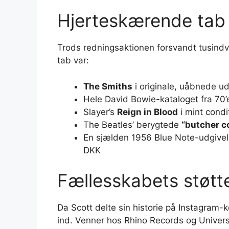
Hjerteskærende tab
Trods redningsaktionen forsvandt tusindv
tab var:
The Smiths
i originale, uåbnede u
Hele David Bowie-kataloget fra 70’
Slayer’s
Reign in Blood
i mint condi
The Beatles’ berygtede
“butcher c
En sjælden 1956 Blue Note-udgivel
DKK
Fællesskabets støtt
Da Scott delte sin historie på Instagra
ind. Venner hos Rhino Records og Universa