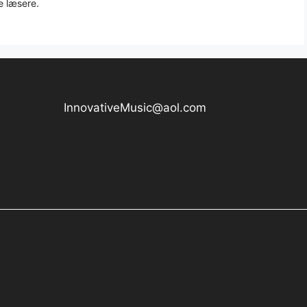
e læsere.
InnovativeMusic@aol.com