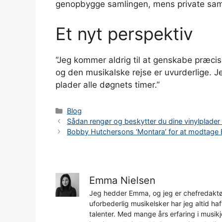
genopbygge samlingen, mens private saml
Et nyt perspektiv
“Jeg kommer aldrig til at genskabe præci
og den musikalske rejse er uvurderlige. Je
plader alle døgnets timer.”
Kategorier
Blog
Sådan rengør og beskytter du dine vinylplader
Bobby Hutchersons ‘Montara’ for at modtage 
Emma Nielsen
Jeg hedder Emma, og jeg er chefredaktør
uforbederlig musikelsker har jeg altid h
talenter. Med mange års erfaring i musikjo