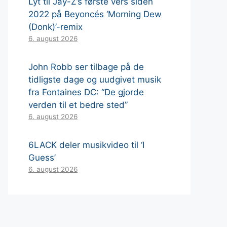
Lyt til Jay-Z’s første vers siden
2022 på Beyoncés ‘Morning Dew
(Donk)’-remix
6. august 2026
John Robb ser tilbage på de
tidligste dage og uudgivet musik
fra Fontaines DC: “De gjorde
verden til et bedre sted”
6. august 2026
6LACK deler musikvideo til ‘I
Guess’
6. august 2026