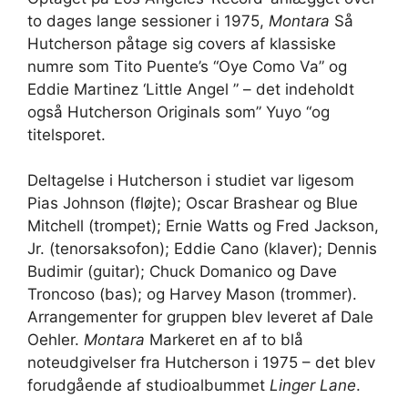
to dages lange sessioner i 1975,
Montara
Så
Hutcherson påtage sig covers af klassiske
numre som Tito Puente’s “Oye Como Va” og
Eddie Martinez ‘Little Angel ” – det indeholdt
også Hutcherson Originals som” Yuyo “og
titelsporet.
Deltagelse i Hutcherson i studiet var ligesom
Pias Johnson (fløjte); Oscar Brashear og Blue
Mitchell (trompet); Ernie Watts og Fred Jackson,
Jr. (tenorsaksofon); Eddie Cano (klaver); Dennis
Budimir (guitar); Chuck Domanico og Dave
Troncoso (bas); og Harvey Mason (trommer).
Arrangementer for gruppen blev leveret af Dale
Oehler.
Montara
Markeret en af to blå
noteudgivelser fra Hutcherson i 1975 – det blev
forudgående af studioalbummet
Linger Lane
.