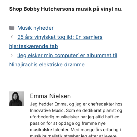
Shop Bobby Hutchersons musik på vinyl nu.
Kategorier
Musik nyheder
25 års vinylskat tog ild: En samlers
hjerteskærende tab
‘Jeg elsker min computer’ er albummet til
Ninajirachis elektriske drømme
Emma Nielsen
Jeg hedder Emma, og jeg er chefredaktør hos
Innovative Music. Som en dedikeret pianist og
uforbederlig musikelsker har jeg altid haft en
passion for at opdage og fremme nye
musikalske talenter. Med mange års erfaring i
musikjournalistik stræber jeg efter at levere