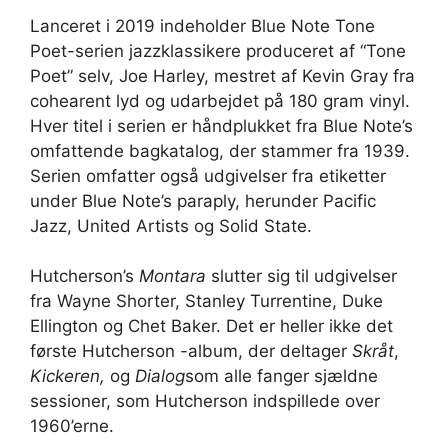
Lanceret i 2019 indeholder Blue Note Tone
Poet-serien jazzklassikere produceret af “Tone
Poet” selv, Joe Harley, mestret af Kevin Gray fra
cohearent lyd og udarbejdet på 180 gram vinyl.
Hver titel i serien er håndplukket fra Blue Note’s
omfattende bagkatalog, der stammer fra 1939.
Serien omfatter også udgivelser fra etiketter
under Blue Note’s paraply, herunder Pacific
Jazz, United Artists og Solid State.
Hutcherson’s
Montara
slutter sig til udgivelser
fra Wayne Shorter, Stanley Turrentine, Duke
Ellington og Chet Baker. Det er heller ikke det
første Hutcherson -album, der deltager
Skråt
,
Kickeren,
og
Dialog
som alle fanger sjældne
sessioner, som Hutcherson indspillede over
1960’erne.