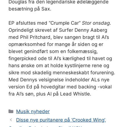
Douglas fra den legendariske ødelæggende
besætning på Sax.
EP afsluttes med “Crumple Car”
Stor onsdag
.
Oprindeligt skrevet af Surfer Denny Aaberg
med Phil Pritchard, blev sangen bragt til Al’s
opmærksomhed for mange år siden og er
blevet genindført som en folkemæssig,
fingerpicked ode til Al’s kærlighed til havet og
hans ønske om at holde kystlinjerne rene og
sikre mod skadelig menneskeskabt forurening.
Med Dennys velsignelse indeholder ALs nye
version Ed på hovedgitar med backing -vokal
fra Al’s søn, plus Al på Lead Whistle.
Kategorier
Musik nyheder
Disse nye puritanere på ‘Crooked Wing’,