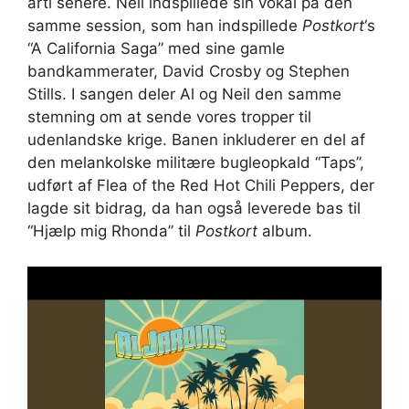
årti senere. Neil indspillede sin vokal på den
samme session, som han indspillede
Postkort
‘s
“A California Saga” med sine gamle
bandkammerater, David Crosby og Stephen
Stills. I sangen deler Al og Neil den samme
stemning om at sende vores tropper til
udenlandske krige. Banen inkluderer en del af
den melankolske militære bugleopkald “Taps”,
udført af Flea of ​​the Red Hot Chili Peppers, der
lagde sit bidrag, da han også leverede bas til
“Hjælp mig Rhonda” til
Postkort
album.