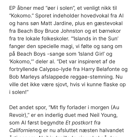
EP åbner med “øer i solen”, et venligt nikk til
“Kokomo.” Sporet indeholder hovedvokal fra Al
og hans søn Matt Jardine, plus en gæstevokal
fra Beach Boy Bruce Johnston og et børnekor
fra tre lokale folkeskoler. “‘Islands in the Sun’
fanger den specielle magi, vi følte og sang om
på Beach Boys -sange som ‘Island Girl’ og
‘Kokomo,'” deler al. ”Det var inspireret af de
fortryllende Calypso-lyde fra Harry Belafonte og
Bob Marleys afslappede reggae-stemning. Nu
ville det ikke være sjovt, hvis vi kunne flaske op
i solen!”
Det andet spor, “Mit fly forlader i morgen (Au
Revoir),” er en inderlig duet med Neil Young,
som Al først begyndte
Et postkort fra
Californien
og er nu afsluttet næsten halvandet