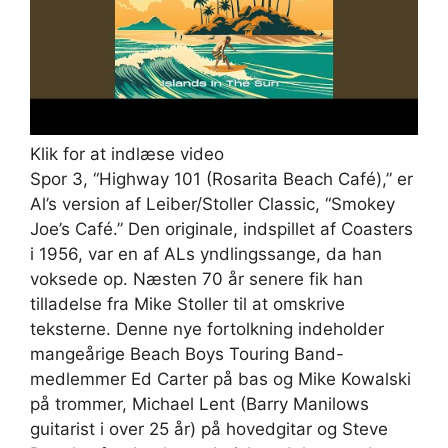
Klik for at indlæse video
Spor 3, “Highway 101 (Rosarita Beach Café),” er
Al’s version af Leiber/Stoller Classic, “Smokey
Joe’s Café.” Den originale, indspillet af Coasters
i 1956, var en af ​​ALs yndlingssange, da han
voksede op. Næsten 70 år senere fik han
tilladelse fra Mike Stoller til at omskrive
teksterne. Denne nye fortolkning indeholder
mangeårige Beach Boys Touring Band-
medlemmer Ed Carter på bas og Mike Kowalski
på trommer, Michael Lent (Barry Manilows
guitarist i over 25 år) på hovedgitar og Steve