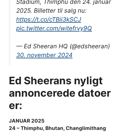
Stadium, Thimphu den 24. januar
2025. Billetter til salg nu:
https://t.co/cTBii3kSCJ
pic.twitter.com/witefrvy9Q
— Ed Sheeran HQ (@edsheeran)
30. november 2024
Ed Sheerans nyligt
annoncerede datoer
er:
JANUAR 2025
24 – Thimphu, Bhutan, Changlimithang