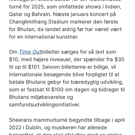
turné for 2025, som omfattede shows i Indien,
Qatar og Bahrain. Næste januars koncert på
Changlimithang Stadium markerer den første
for Bhutan, da landet aldrig før har været vært
for en international kunstner.
Om
Time Out
billetter sælges for så lavt som
$10, med højere niveauer, der spænder fra $30
til op til $101. Selvom billetterne er billige, vil
internationale besøgende blive forpligtet til at
betale Bhutans gebyr for bæredygtig udvikling,
som er fastsat til $100 om dagen og bidrager til
Bhutans miljøbevarelse og
samfundsudviklingsinitiativer.
Sheerans mammutturné begyndte tilbage i april
2022 i Dublin, og musikeren har allerede
bekræftet, at den skal afsluttes med en række