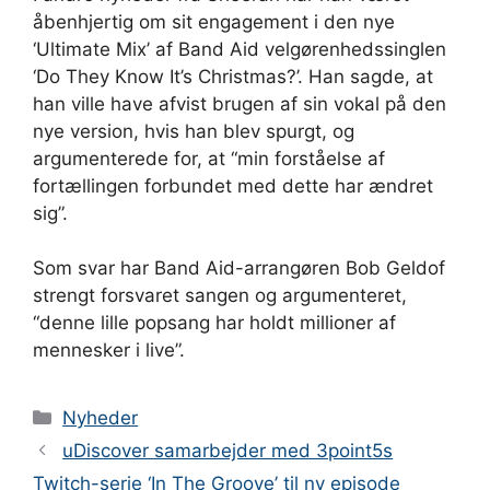
åbenhjertig om sit engagement i den nye
‘Ultimate Mix’ af Band Aid velgørenhedssinglen
‘Do They Know It’s Christmas?’. Han sagde, at
han ville have afvist brugen af ​​sin vokal på den
nye version, hvis han blev spurgt, og
argumenterede for, at “min forståelse af
fortællingen forbundet med dette har ændret
sig”.
Som svar har Band Aid-arrangøren Bob Geldof
strengt forsvaret sangen og argumenteret,
“denne lille popsang har holdt millioner af
mennesker i live”.
Kategorier
Nyheder
uDiscover samarbejder med 3point5s
Twitch-serie ‘In The Groove’ til ny episode