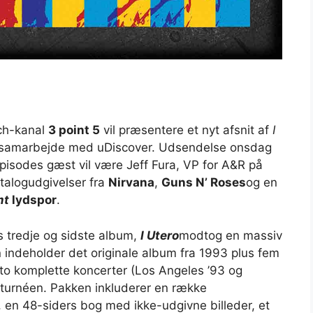
ch-kanal
3 point 5
vil præsentere et nyt afsnit af
I
i samarbejde med uDiscover. Udsendelse onsdag
pisodes gæst vil være Jeff Fura, VP for A&R på
atalogudgivelser fra
Nirvana
,
Guns N’ Roses
og en
mt
lydspor
.
s tredje og sidste album,
I Utero
modtog en massiv
indeholder det originale album fra 1993 plus fem
o komplette koncerter (Los Angeles ’93 og
a turnéen. Pakken inkluderer en række
, en 48-siders bog med ikke-udgivne billeder, et