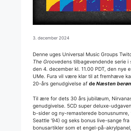
3. december 2024
Denne uges Universal Music Groups Twit
The Groove
dens tilbagevendende serie 
den 4. december kl. 11.00 PDT, den nye e
UMe. Fura vil være klar til at fremhæve k
20-års genudgivelse af
de
Næsten berø
Til ære for dets 30 års jubilæum, Nirvana
genudgivelse. 5CD super deluxe-udgaven 
b-sider og ny-remasterede bonusnumre, t
Seattle ’94) og seks bonus live-sange fr
bonusartikler som et engel-på-akrylpanel