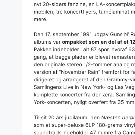
nyt 20-siders fanzine, en LA-koncertplaka
mobilen, tre koncertflyers, turnélaminat
mere.
Den 17. september 1991 udgav Guns N’ R
albums var
ompakket som en del af et 1
Pakken indeholder i alt 87 spor, hvoraf 6
gang, at begge plader er blevet remastere
den originale stereo 1/2-tommer analog 
version af “November Rain” fremført for 
dirigeret og arrangeret af den Grammy-v
Samlingens Live in New York- og Las Veg
komplette koncerter fra den æra. Samling
York-koncerten, nyligt overført fra 35 mm 
Til sit 20 års jubilæum, den
Næsten berø
som et super-deluxe 6LP 180-grams vin
soundtrack indeholder 47 numre fra Camer