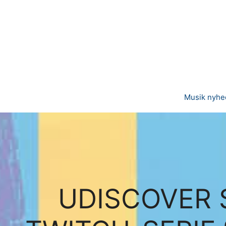
Hop
til
indhold
Musik nyhe
UDISCOVER 