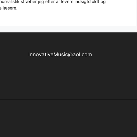
urnalistik stræber jeg efter at levere indsigtsfuldt og
e læsere.
InnovativeMusic@aol.com