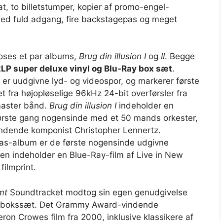
t, to billetstumper, kopier af promo-engel-
 med fuld adgang, fire backstagepas og meget
oses et par albums,
Brug din illusion I
og
II
. Begge
2LP super deluxe vinyl og Blu-Ray box sæt
.
3 er uudgivne lyd- og videospor, og markerer første
t fra højopløselige 96kHz 24-bit overførsler fra
master bånd.
Brug din illusion I
indeholder en
første gang nogensinde med et 50 mands orkester,
indende komponist Christopher Lennertz.
as-album er de første nogensinde udgivne
en indeholder en Blue-Ray-film af Live in New
filmprint.
mt
Soundtracket modtog sin egen genudgivelse
ylbokssæt. Det Grammy Award-vindende
on Crowes film fra 2000, inklusive klassikere af