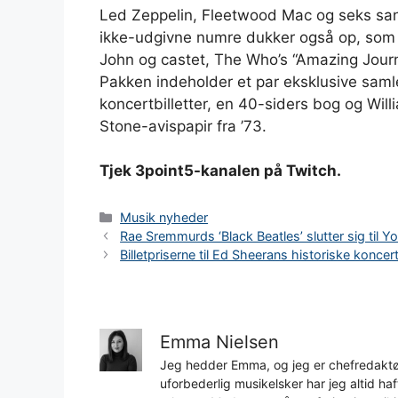
Led Zeppelin, Fleetwood Mac og seks sange
ikke-udgivne numre dukker også op, som 
John og castet, The Who’s “Amazing Jour
Pakken indeholder et par eksklusive samle
koncertbilletter, en 40-siders bog og Will
Stone-avispapir fra ’73.
Tjek 3point5-kanalen på Twitch.
Kategorier
Musik nyheder
Rae Sremmurds ‘Black Beatles’ slutter sig til Y
Billetpriserne til Ed Sheerans historiske koncert
Emma Nielsen
Jeg hedder Emma, og jeg er chefredaktør
uforbederlig musikelsker har jeg altid h