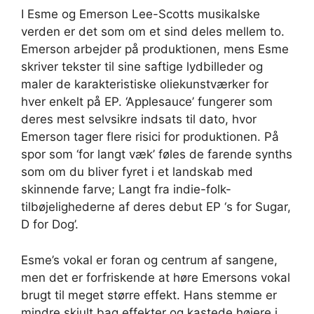
I Esme og Emerson Lee-Scotts musikalske
verden er det som om et sind deles mellem to.
Emerson arbejder på produktionen, mens Esme
skriver tekster til sine saftige lydbilleder og
maler de karakteristiske oliekunstværker for
hver enkelt på EP. ‘Applesauce’ fungerer som
deres mest selvsikre indsats til dato, hvor
Emerson tager flere risici for produktionen. På
spor som ‘for langt væk’ føles de farende synths
som om du bliver fyret i et landskab med
skinnende farve; Langt fra indie-folk-
tilbøjelighederne af deres debut EP ‘s for Sugar,
D for Dog’.
Esme’s vokal er foran og centrum af sangene,
men det er forfriskende at høre Emersons vokal
brugt til meget større effekt. Hans stemme er
mindre skjult bag effekter og kastede højere i