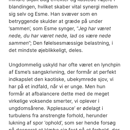
blandingen, hvilket skaber vital synergi mellem
sig selv og Esme. Han svæver som en
betryggende skulder at græde på under
‘sammen’, som Esme synger, “
Jeg har været
nede, du har været nede, lad os være nede
sammen
”; Den følelsesmæssige belastning, i
det mindste øjeblikkeligt, deles.
Ungdommelig uskyld har ofte været en lynchpin
af Esme’s sangskrivning, der formår at perfekt
indkapslet den kaotiske, ubekymrede sjov, vi
har på et indfald, når vi er unge. Men hun
formår at afbalancere dette med de meget
virkelige voksende smerter, vi oplever i
ungdomsårene. ‘Applesauce’ er ødelagt i
turbulens fra anstrengte forhold, herunder
lukning af spor ‘ophold’, som ser hende forsøg