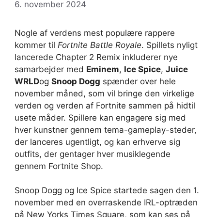
6. november 2024
Nogle af verdens mest populære rappere
kommer til
Fortnite Battle Royale
. Spillets nyligt
lancerede Chapter 2 Remix inkluderer nye
samarbejder med
Eminem
,
Ice Spice
,
Juice
WRLD
og
Snoop Dogg
spænder over hele
november måned, som vil bringe den virkelige
verden og verden af ​​Fortnite sammen på hidtil
usete måder. Spillere kan engagere sig med
hver kunstner gennem tema-gameplay-steder,
der lanceres ugentligt, og kan erhverve sig
outfits, der gentager hver musiklegende
gennem Fortnite Shop.
Snoop Dogg og Ice Spice startede sagen den 1.
november med en overraskende IRL-optræden
på New Yorks Times Square, som kan ses på