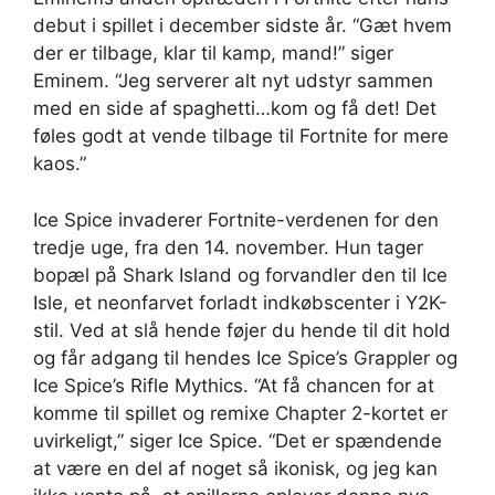
debut i spillet i december sidste år. “Gæt hvem
der er tilbage, klar til kamp, ​​mand!” siger
Eminem. “Jeg serverer alt nyt udstyr sammen
med en side af spaghetti…kom og få det! Det
føles godt at vende tilbage til Fortnite for mere
kaos.”
Ice Spice invaderer Fortnite-verdenen for den
tredje uge, fra den 14. november. Hun tager
bopæl på Shark Island og forvandler den til Ice
Isle, et neonfarvet forladt indkøbscenter i Y2K-
stil. Ved at slå hende føjer du hende til dit hold
og får adgang til hendes Ice Spice’s Grappler og
Ice Spice’s Rifle Mythics. “At få chancen for at
komme til spillet og remixe Chapter 2-kortet er
uvirkeligt,” siger Ice Spice. “Det er spændende
at være en del af noget så ikonisk, og jeg kan