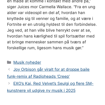
en måde at komme i kontakt med andre på,”
siger Juices mor Carmella Wallace. “Fra en ung
alder var videospil en del af, hvordan han
knyttede sig til venner og familie, og at være i
Fortnite er en utrolig hyldest til den forbindelse.
Jeg ved, at han ville blive henrykt over at se,
hvordan hans kærlighed til spil fortsætter med
at bringe mennesker sammen på tværs af
forskellige rum, ligesom hans musik gør.”
Kategorier
Musik nyheder
Joy Orbison går viralt for at droppe baile
funk-remix af Radioheads ‘Creep’
EXO’s Kai, Red Velvet’s Seulgi og flere SM-
kunstnere vil udgive ny musik i 2025