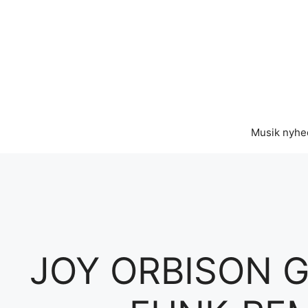
Hop
til
indhold
Musik nyhe
JOY ORBISON G