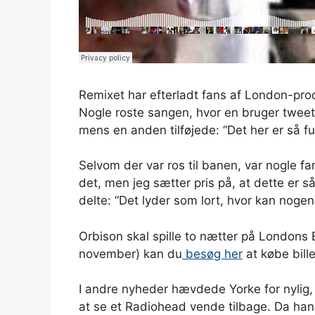
Remixet har efterladt fans af London-p
Nogle roste sangen, hvor en bruger tweete
mens en anden tilføjede: “Det her er så fu
Selvom der var ros til banen, var nogle fa
det, men jeg sætter pris på, at dette er 
delte: “Det lyder som lort, hvor kan nogen
Orbison skal spille to nætter på Londons 
november) kan du
besøg her
at købe bille
I andre nyheder hævdede Yorke for nylig, a
at se et Radiohead vende tilbage. Da ha