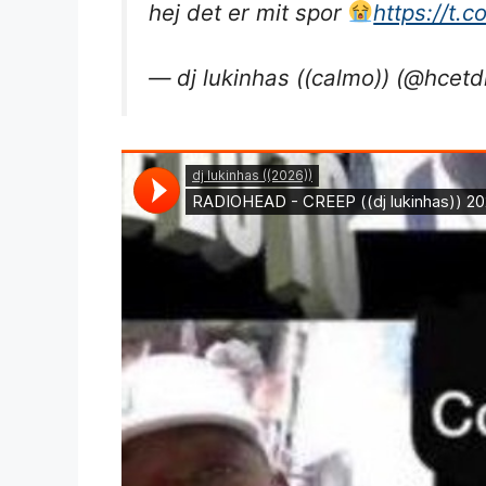
hej det er mit spor
https://t
— dj lukinhas ((calmo)) (@hcet