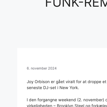
FUNK-REM
6. november 2024
Joy Orbison er gået viralt for at droppe e
seneste DJ-set i New York.
I den forgangne ​​weekend (2. november)
virkeligheden – Brooklyn Steel og forkæ