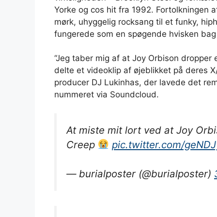
Yorke og cos hit fra 1992. Fortolkningen af
mørk, uhyggelig rocksang til et funky, h
fungerede som en spøgende hvisken bag
“Jeg taber mig af at Joy Orbison dropper e
delte et videoklip af øjeblikket på deres 
producer DJ Lukinhas, der lavede det remi
nummeret via Soundcloud.
At miste mit lort ved at Joy Orb
Creep
pic.twitter.com/geND
— burialposter (@burialposter)