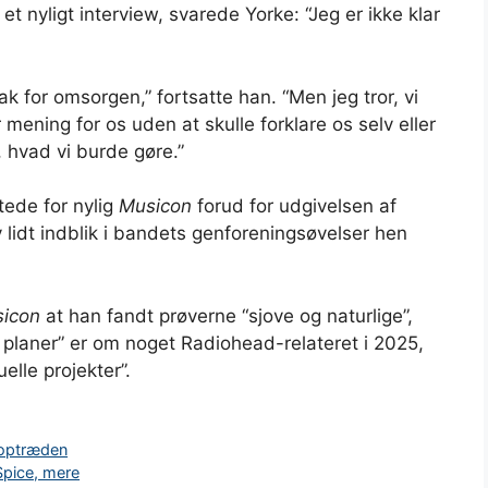
t nyligt interview, svarede Yorke: “Jeg er ikke klar
k for omsorgen,” fortsatte han. “Men jeg tror, ​​vi
er mening for os uden at skulle forklare os selv eller
, hvad vi burde gøre.”
ede for nylig
Musicon
forud for udgivelsen af ​​
 lidt indblik i bandets genforeningsøvelser hen
icon
at han fandt prøverne “sjove og naturlige”,
n planer” er om noget Radiohead-relateret i 2025,
lle projekter”.
V-optræden
Spice, mere