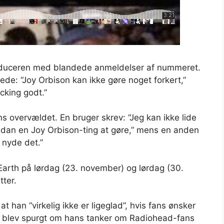
roduceren med blandede anmeldelser af nummeret.
de: “Joy Orbison kan ikke gøre noget forkert,”
cking godt.”
ns overvældet. En bruger skrev: “Jeg kan ikke lide
sådan en Joy Orbison-ting at gøre,” mens en anden
 nyde det.”
Earth på lørdag (23. november) og lørdag (30.
tter.
t han “virkelig ikke er ligeglad”, hvis fans ønsker
n blev spurgt om hans tanker om Radiohead-fans