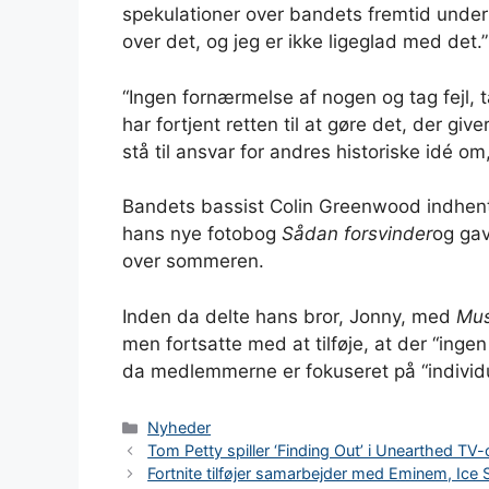
spekulationer over bandets fremtid under e
over det, og jeg er ikke ligeglad med det.”
“Ingen fornærmelse af nogen og tag fejl, ta
har fortjent retten til at gøre det, der giv
stå til ansvar for andres historiske idé om
Bandets bassist Colin Greenwood indhent
hans nye fotobog
Sådan forsvinder
og gav
over sommeren.
Inden da delte hans bror, Jonny, med
Mus
men fortsatte med at tilføje, at der “inge
da medlemmerne er fokuseret på “individue
Kategorier
Nyheder
Tom Petty spiller ‘Finding Out’ i Unearthed T
Fortnite tilføjer samarbejder med Eminem, Ice 