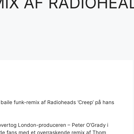
IX AF RADIOHEAD
t baile funk-remix af Radioheads ‘Creep’ på hans
 overtog London-produceren – Peter O’Grady i
lede fans med et overraskende remix af Thom