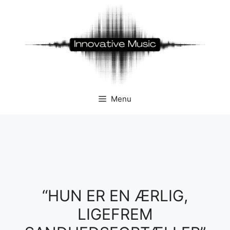
Hop
til
indhold
Menu
“HUN ER EN ÆRLIG,
LIGEFREM