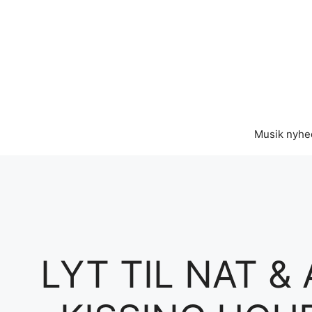
Hop
til
indhold
Musik nyhe
LYT TIL NAT &