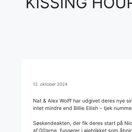
KISSING HOUR
12. oktober 2024
Nat & Alex Wolff har udgivet deres nye si
intet mindre end Billie Eilish – tjek numm
Søskendeakten, der fik deres start på Ni
af ​​00’erne, fungerer i øjeblikket som åbn