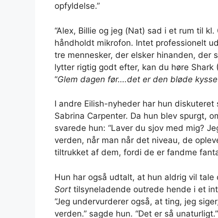
opfyldelse.”
“Alex, Billie og jeg (Nat) sad i et rum til 
håndholdt mikrofon. Intet professionelt ud
tre mennesker, der elsker hinanden, der 
lytter rigtig godt efter, kan du høre Shark
“
Glem dagen før….det er den bløde kysset
I andre Eilish-nyheder har hun diskutere
Sabrina Carpenter. Da hun blev spurgt, om
svarede hun: “Laver du sjov med mig? Jeg 
verden, når man når det niveau, de oplever
tiltrukket af dem, fordi de er fandme fanta
Hun har også udtalt, at hun aldrig vil tale 
Sort
tilsyneladende outrede hende i et in
“Jeg undervurderer også, at ting, jeg siger,
verden.” sagde hun. “Det er så unaturligt.”