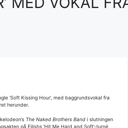
’ MED VOKAL FRA 
ngle ‘Soft Kissing Hour’, med baggrundsvokal fra
eret herunder.
ckelodeon’s
The Naked Brothers Band
i slutningen
ingsakten på Eilishs ‘Hit Me Hard and Soft’-turné,