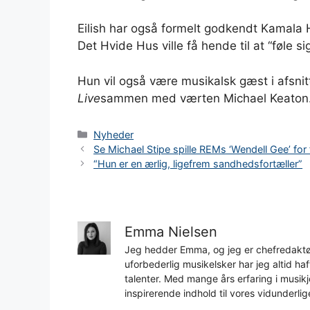
Eilish har også formelt godkendt Kamala 
Det Hvide Hus ville få hende til at “føle si
Hun vil også være musikalsk gæst i afsnit
Live
sammen med værten Michael Keaton
Kategorier
Nyheder
Se Michael Stipe spille REMs ‘Wendell Gee’ for
“Hun er en ærlig, ligefrem sandhedsfortæller”
Emma Nielsen
Jeg hedder Emma, og jeg er chefredaktør
uforbederlig musikelsker har jeg altid h
talenter. Med mange års erfaring i musikjo
inspirerende indhold til vores vidunderlig