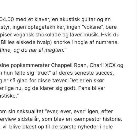
kl. 04.00 med et klaver, en akustisk guitar og en
styr, ingen optagetekniker, ingen “voksne”, bare
spiser vegansk chokolade og laver musik. Hvis du
 (Billies elskede hvalp) snorke i nogle af numrene.
ime, og du har al magten.
”
t sine popkammerater Chappell Roan, Charli XCX og
 hun følte sig “truet” af deres seneste succes,
er så glad for disse tæver. Det er en skør
 lige nu, og de klarer sig godt. Fans bliver
stiske.”
om sin seksualitet “ever, ever, ever” igen, efter
terview sidste år, som blev en kæmpestor historie.
 vil blive blæst op til de største nyheder i hele