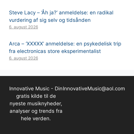
Steve Lacy – ‘Åh ja?’ anmeldelse: en radikal
vurdering af sig selv og tidsånden
6. august 2026
Arca – ‘XXXXX’ anmeldelse: en psykedelisk trip
fra electronicas store eksperimentalist
6. august 2026
Innovative Music - Din
InnovativeMusic@aol.com
gratis kilde til de
nyeste musiknyheder,
analyser og trends fra
hele verden.