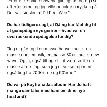
“Efter Silk Sonic-showene gik jeg afsted og DJ
efterfesterne, og jeg ville beholde parykken på.
Det var fødslen af ​​DJ Pee .Wee.”
Du har tidligere sagt, at DJing har fået dig til
at genopdage nye genrer – hvad var en
overraskende opdagelse for dig?
“Jeg er gået op i en masse house-musik, en
masse dansemusik, en masse 80’er-musik, new
wave. Og ja, også tilbage til at værdsætte en
masse af de ting, som jeg er vokset op med,
også ting fra 2000’erne og 90’erne.”
Du var på Kaytranadas album. Har du haft
mange samtaler med ham om dine nye
husfund?