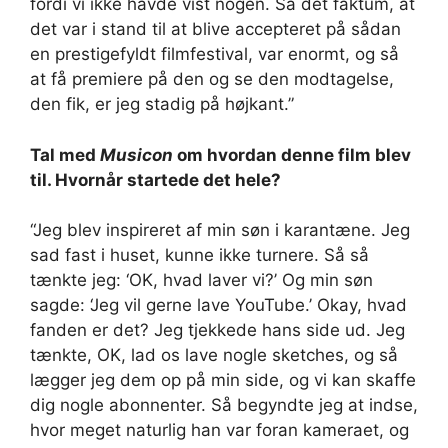
fordi vi ikke havde vist nogen. Så det faktum, at
det var i stand til at blive accepteret på sådan
en prestigefyldt filmfestival, var enormt, og så
at få premiere på den og se den modtagelse,
den fik, er jeg stadig på højkant.”
Tal med
Musicon
om hvordan denne film blev
til. Hvornår startede det hele?
“Jeg blev inspireret af min søn i karantæne. Jeg
sad fast i huset, kunne ikke turnere. Så så
tænkte jeg: ‘OK, hvad laver vi?’ Og min søn
sagde: ‘Jeg vil gerne lave YouTube.’ Okay, hvad
fanden er det? Jeg tjekkede hans side ud. Jeg
tænkte, OK, lad os lave nogle sketches, og så
lægger jeg dem op på min side, og vi kan skaffe
dig nogle abonnenter. Så begyndte jeg at indse,
hvor meget naturlig han var foran kameraet, og