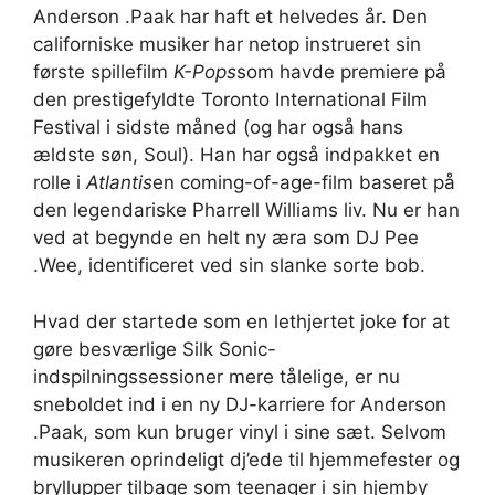
Anderson .Paak har haft et helvedes år. Den
californiske musiker har netop instrueret sin
første spillefilm
K-Pops
som havde premiere på
den prestigefyldte Toronto International Film
Festival i sidste måned (og har også hans
ældste søn, Soul). Han har også indpakket en
rolle i
Atlantis
en coming-of-age-film baseret på
den legendariske Pharrell Williams liv. Nu er han
ved at begynde en helt ny æra som DJ Pee
.Wee, identificeret ved sin slanke sorte bob.
Hvad der startede som en lethjertet joke for at
gøre besværlige Silk Sonic-
indspilningssessioner mere tålelige, er nu
sneboldet ind i en ny DJ-karriere for Anderson
.Paak, som kun bruger vinyl i sine sæt. Selvom
musikeren oprindeligt dj’ede til hjemmefester og
bryllupper tilbage som teenager i sin hjemby