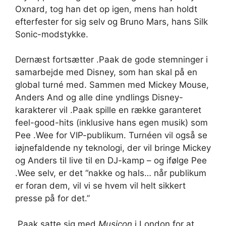
Oxnard, tog han det op igen, mens han holdt
efterfester for sig selv og Bruno Mars, hans Silk
Sonic-modstykke.
Dernæst fortsætter .Paak de gode stemninger i
samarbejde med Disney, som han skal på en
global turné med. Sammen med Mickey Mouse,
Anders And og alle dine yndlings Disney-
karakterer vil .Paak spille en række garanteret
feel-good-hits (inklusive hans egen musik) som
Pee .Wee for VIP-publikum. Turnéen vil også se
iøjnefaldende ny teknologi, der vil bringe Mickey
og Anders til live til en DJ-kamp – og ifølge Pee
.Wee selv, er det “nakke og hals… når publikum
er foran dem, vil vi se hvem vil helt sikkert
presse på for det.”
.Paak satte sig med
Musicon
i London for at