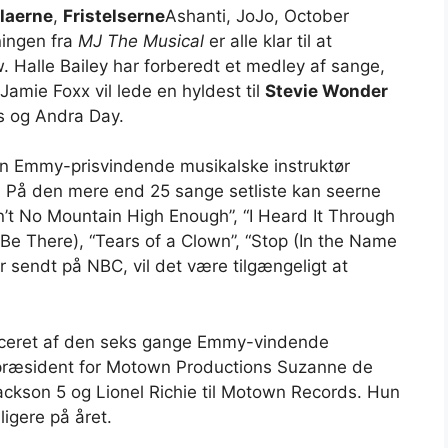
laerne
,
Fristelserne
Ashanti, JoJo, October
ingen fra
MJ The Musical
er alle klar til at
w. Halle Bailey har forberedt et medley af sange,
amie Foxx vil lede en hyldest til
Stevie Wonder
 og Andra Day.
den Emmy-prisvindende musikalske instruktør
. På den mere end 25 sange setliste kan seerne
in’t No Mountain High Enough”, “I Heard It Through
ll Be There), “Tears of a Clown”, “Stop (In the Name
er sendt på NBC, vil det være tilgængeligt at
uceret af den seks gange Emmy-vindende
e præsident for Motown Productions Suzanne de
ackson 5 og Lionel Richie til Motown Records. Hun
ligere på året.