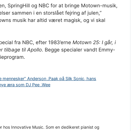
Allen, SpringHill og NBC for at bringe Motown-musik,
lser sammen i en storslået fejring af julen,”
towns musik har altid været magisk, og vi skal
ecial fra NBC, efter 1983’erne
Motown 25: I går, i
tilbage til Apollo
. Begge specialer vandt Emmy-
dieprogram.
dre mennesker” Anderson .Paak på Silk Sonic, hans
 nye æra som DJ Pee .Wee
 hos Innovative Music. Som en dedikeret pianist og