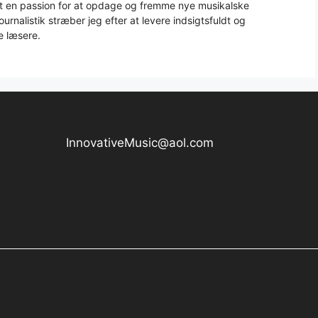
aft en passion for at opdage og fremme nye musikalske
urnalistik stræber jeg efter at levere indsigtsfuldt og
e læsere.
InnovativeMusic@aol.com