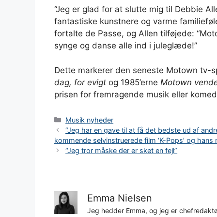
“Jeg er glad for at slutte mig til Debbie 
fantastiske kunstnere og varme familieføle
fortalte de Passe, og Allen tilføjede: “Mo
synge og danse alle ind i juleglæde!”
Dette markerer den seneste Motown tv-sp
dag, for evigt
og 1985’erne
Motown vender 
prisen for fremragende musik eller kome
Kategorier
Musik nyheder
“Jeg har en gave til at få det bedste ud af an
kommende selvinstruerede film ‘K-Pops’ og hans
“Jeg tror måske der er sket en fejl”
Emma Nielsen
Jeg hedder Emma, og jeg er chefredaktør