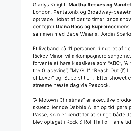
Gladys Knight,
Martha Reeves og Vandel
London, Pentatonix og Broadway-besætn
optræde i løbet af det to timer lange sho
der fejrer
Diana Ross og Supremes
mens J
sammen med Bebe Winans, Jordin Sparks
Et liveband på 11 personer, dirigeret af 
Rickey Minor, vil akkompagnere sangerne
forvente at høre klassikere som “ABC”, “A
the Grapevine”, “My Girl”, “Reach Out (I’) 
of Love)” og “Superstition.” Efter showet 
streame næste dag via Peacock.
“A Motown Christmas” er executive prod
skuespillerinde Debbie Allen og tidliger
Passe, som er kendt for at bringe både J
blev optaget i Rock & Roll Hall of Fame tid