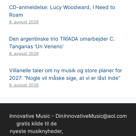
CD-anmeldelse: Lucy Woodward, I Need to
Roam
8. august 2026
Den argentinske trio TRÍADA omarbejder C.
Tanganas ‘Un Veneno’
8. august 2026
Villanelle taler om ny musik og store planer for
2027: “Nogle vil måske sige, at vi er låst inde”
8. august 2026
Innovative Music - Din
InnovativeMusic@aol.com
gratis kilde til de
nyeste musiknyheder,