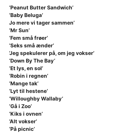
‘Peanut Butter Sandwich’
‘Baby Beluga’
Jo mere vi tager sammen’
‘Mr Sun’
‘Fem små frøer’
‘Seks små ænder’
‘Jeg spekulerer på, om jeg vokser’
‘Down By The Bay’
‘Et lys, en sol’
‘Robin i regnen’
‘Mange tak’
‘Lyt til hestene’
‘Willoughby Wallaby’
‘Gå i Zoo’
‘Kiks i ovnen’
‘Alt vokser’
‘På picnic’