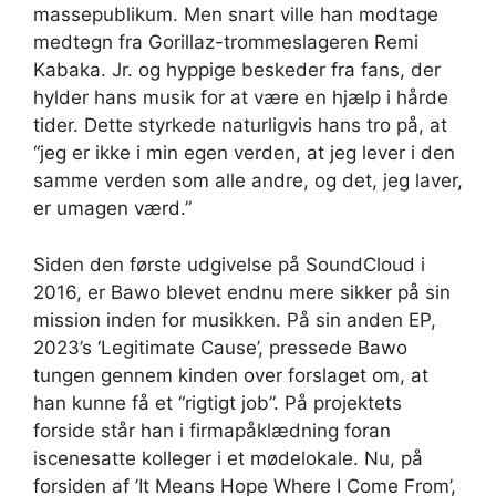
massepublikum. Men snart ville han modtage
medtegn fra Gorillaz-trommeslageren Remi
Kabaka. Jr. og hyppige beskeder fra fans, der
hylder hans musik for at være en hjælp i hårde
tider. Dette styrkede naturligvis hans tro på, at
“jeg er ikke i min egen verden, at jeg lever i den
samme verden som alle andre, og det, jeg laver,
er umagen værd.”
Siden den første udgivelse på SoundCloud i
2016, er Bawo blevet endnu mere sikker på sin
mission inden for musikken. På sin anden EP,
2023’s ‘Legitimate Cause’, pressede Bawo
tungen gennem kinden over forslaget om, at
han kunne få et “rigtigt job”. På projektets
forside står han i firmapåklædning foran
iscenesatte kolleger i et mødelokale. Nu, på
forsiden af ​​’It Means Hope Where I Come From’,