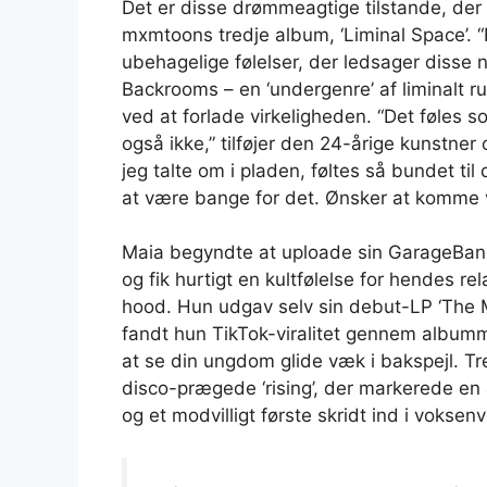
Det er disse drømmeagtige tilstande, der
mxmtoons tredje album, ‘Liminal Space’. 
ubehagelige følelser, der ledsager disse 
Backrooms – en ‘undergenre’ af liminalt ru
ved at forlade virkeligheden. “Det føles
også ikke,” tilføjer den 24-årige kunstne
jeg talte om i pladen, føltes så bundet til
at være bange for det. Ønsker at komme vid
Maia begyndte at uploade sin GarageBan
og fik hurtigt en kultfølelse for hendes 
hood. Hun udgav selv sin debut-LP ‘The 
fandt hun TikTok-viralitet gennem album
at se din ungdom glide væk i bakspejl. T
disco-prægede ‘rising’, der markerede e
og et modvilligt første skridt ind i vokse