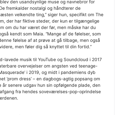
 blev den usandsynlige muse og navnebror for
“De fremkalder nostalgi og håndterer de
næsten velkendte ting,” siger hun, specifikt om The
m, der har fiktive steder, der kun er tilgængelige
 som om du har været der før, men måske har du
r også kendt som Maia. “Mange af de følelser, som
 denne følelse af at prøve at gå tilbage, men også
ere, men føler dig så knyttet til din fortid.”
d-lavede musik til YouTube og Soundcloud i 2017
relaterbare overvejelser om angsten ved teenage-
Masquerade’ i 2019, og midt i pandemiens dyb
met ‘prom dress’ – en dagbogs-agtig popsang om
re år senere udgav hun sin opfølgende plade, den
n afgang fra hendes soveværelses-pop-oprindelse
nverdenen.