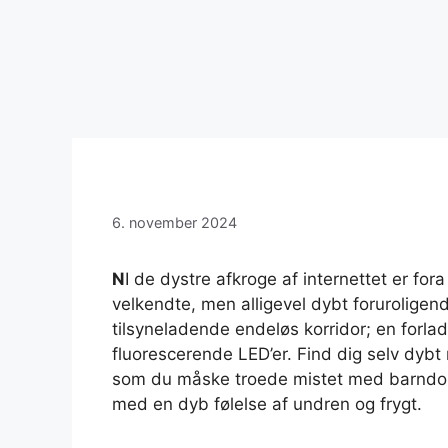
6. november 2024
N
I de dystre afkroge af internettet er fora
velkendte, men alligevel dybt foruroligend
tilsyneladende endeløs korridor; en forlad
fluorescerende LED’er. Find dig selv dybt n
som du måske troede mistet med barndom
med en dyb følelse af undren og frygt.