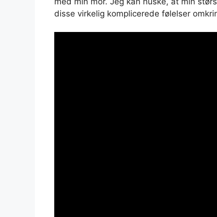
med min mor. Jeg kan huske, at min største 
disse virkelig komplicerede følelser omkrin