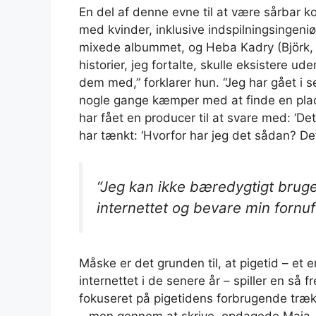
En del af denne evne til at være sårbar
med kvinder, inklusive indspilningsingeni
mixede albummet, og Heba Kadry (Björk,
historier, jeg fortalte, skulle eksistere ud
dem med,” forklarer hun. “Jeg har gået i s
nogle gange kæmper med at finde en plads
har fået en producer til at svare med: ‘Det
har tænkt: ‘Hvorfor har jeg det sådan? De
“Jeg kan ikke bæredygtigt bruge
internettet og bevare min fornuf
Måske er det grunden til, at pigetid – et
internettet i de senere år – spiller en så
fokuseret på pigetidens forbrugende træk 
– men gennem at skrive, opdagede Maia, 