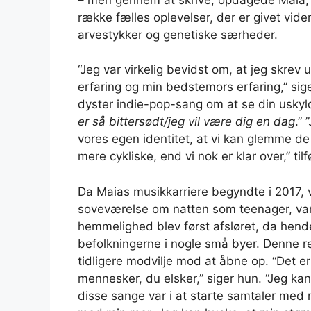
række fælles oplevelser, der er givet vide
arvestykker og genetiske særheder.
“Jeg var virkelig bevidst om, at jeg skrev
erfaring og min bedstemors erfaring,” sig
dyster indie-pop-sang om at se din uskyld
er så bittersødt/jeg vil være dig en dag
.” 
vores egen identitet, at vi kan glemme d
mere cykliske, end vi nok er klar over,” tilf
Da Maias musikkarriere begyndte i 2017,
soveværelse om natten som teenager, var
hemmelighed blev først afsløret, da hen
befolkningerne i nogle små byer. Denne r
tidligere modvilje mod at åbne op. “Det e
mennesker, du elsker,” siger hun. “Jeg kan
disse sange var i at starte samtaler med 