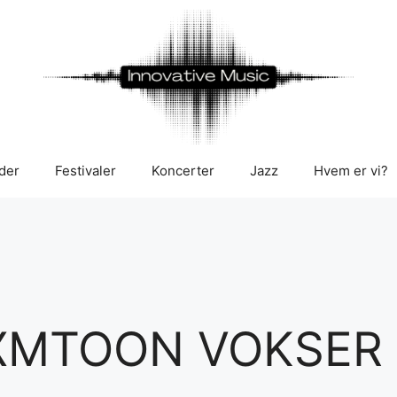
der
Festivaler
Koncerter
Jazz
Hvem er vi?
MTOON VOKSER