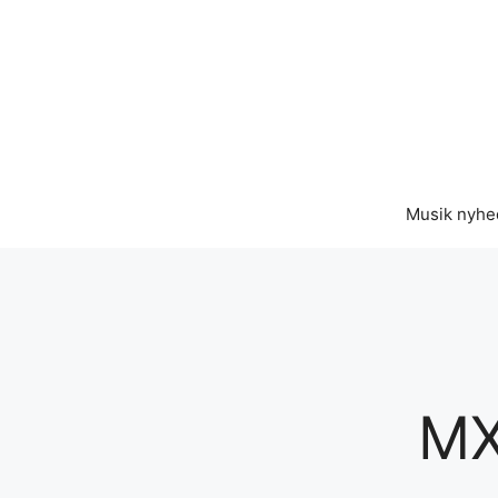
Hop
til
indhold
Musik nyhe
MX