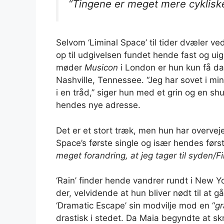
“Tingene er meget mere cykliske
Selvom ‘Liminal Space’ til tider dvæler ve
op til udgivelsen fundet hende fast og uig
møder
Musicon
i London er hun kun få dag
Nashville, Tennessee. “Jeg har sovet i m
i en tråd,” siger hun med et grin og en sh
hendes nye adresse.
Det er et stort træk, men hun har overvejet
Space’s første single og især hendes førs
meget forandring, at jeg tager til syden/
‘Rain’ finder hende vandrer rundt i New Y
der, velvidende at hun bliver nødt til at
‘Dramatic Escape’ sin modvilje mod en “
gr
drastisk i stedet. Da Maia begyndte at skr