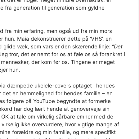
re fra generation til generation som gyldne
 ud fra min erfaring, men også ud fra min mors
er hun. Maia dekonstruerer dette på ‘VHS’, en
 glide væk, som varsler den skærende linje: “
Det
”Jeg tror, ​​det er nemt for os at føle os så forankret i
e mennesker, der kom før os. Tingene er meget
øjer hun.
 via dæmpede ukelele-covers optaget i hendes
 det en hemmelighed for hendes familie – en
des følgere på YouTube begyndte at formørke
ekord har dog lært hende at genoverveje sin
r OK at tale om virkelig sårbare emner med de
 virkelig ikke overvurdere, hvor vigtige mange af
mine forældre og min familie, og mere specifikt