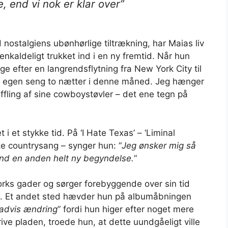
, end vi nok er klar over”
d nostalgiens ubønhørlige tiltrækning, har Maias liv
enkaldeligt trukket ind i en ny fremtid. Når hun
e efter en langrendsflytning fra New York City til
in egen seng to nætter i denne måned. Jeg hænger
uffling af sine cowboystøvler – det ene tegn på
 i et stykke tid. På ‘I Hate Texas’ – ‘Liminal
te countrysang – synger hun: “
Jeg ønsker mig så
Find en anden helt ny begyndelse.
”
orks gader og sørger forebyggende over sin tid
 gå. Et andet sted hævder hun på albumåbningen
advis ændring
” fordi hun higer efter noget mere
ive pladen, troede hun, at dette uundgåeligt ville