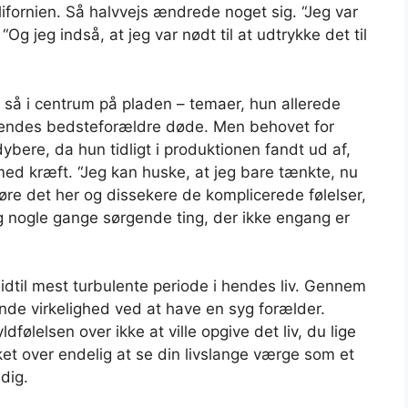
lifornien. Så halvvejs ændrede noget sig. “Jeg var
n. “Og jeg indså, at jeg var nødt til at udtrykke det til
så i centrum på pladen – temaer, hun allerede
 hendes bedsteforældre døde. Men behovet for
dybere, da hun tidligt i produktionen fandt ud af,
ed kræft. “Jeg kan huske, at jeg bare tænkte, nu
øre det her og dissekere de komplicerede følelser,
 nogle gange sørgende ting, der ikke engang er
hidtil mest turbulente periode i hendes liv. Gennem
nde virkelighed ved at have en syg forælder.
følelsen over ikke at ville opgive det liv, du lige
ket over endelig at se din livslange værge som et
dig.