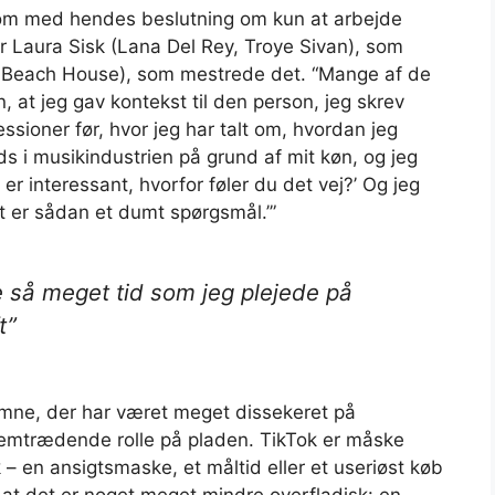
 kom med hendes beslutning om kun at arbejde
ør Laura Sisk (Lana Del Rey, Troye Sivan), som
 Beach House), som mestrede det. “Mange af de
en, at jeg gav kontekst til den person, jeg skrev
essioner før, hvor jeg har talt om, hvordan jeg
 i musikindustrien på grund af mit køn, og jeg
 er interessant, hvorfor føler du det vej?’ Og jeg
t er sådan et dumt spørgsmål.’”
 så meget tid som jeg plejede på
t”
 emne, der har været meget dissekeret på
 fremtrædende rolle på pladen. TikTok er måske
– en ansigtsmaske, et måltid eller et useriøst køb
at det er noget meget mindre overfladisk: en