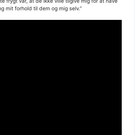
frygt var, at de ikke ville tilgive mig for at have
g mit forhold til dem og mig selv.”