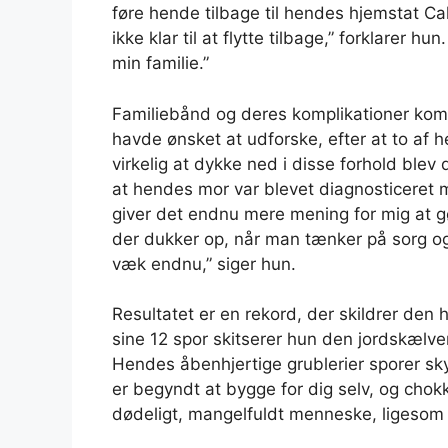
føre hende tilbage til hendes hjemstat Ca
ikke klar til at flytte tilbage,” forklarer hu
min familie.”
Familiebånd og deres komplikationer kom 
havde ønsket at udforske, efter at to af
virkelig at dykke ned i disse forhold blev 
at hendes mor var blevet diagnosticeret m
giver det endnu mere mening for mig at g
der dukker op, når man tænker på sorg og
væk endnu,” siger hun.
Resultatet er en rekord, der skildrer den 
sine 12 spor skitserer hun den jordskælve
Hendes åbenhjertige grublerier sporer skyld
er begyndt at bygge for dig selv, og chok
dødeligt, mangelfuldt menneske, ligesom 