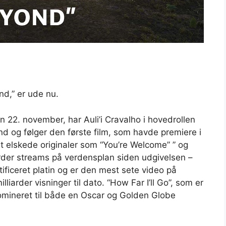
nd,” er ude nu.
n 22. november, har Auli’i Cravalho i hovedrollen
 og følger den første film, som havde premiere i
 elskede originaler som “You’re Welcome” ” og
iarder streams på verdensplan siden udgivelsen –
ficeret platin og er den mest sete video på
arder visninger til dato. “How Far I’ll Go”, som er
nomineret til både en Oscar og Golden Globe