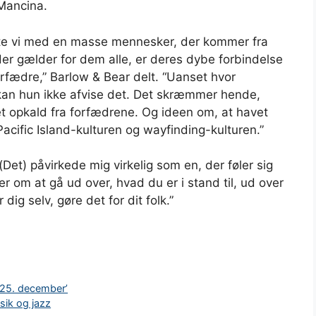
Mancina.
lte vi med en masse mennesker, der kommer fra
er gælder for dem alle, er deres dybe forbindelse
orfædre,” Barlow & Bear delt. “Uanset hvor
an hun ikke afvise det. Det skræmmer hende,
t opkald fra forfædrene. Og ideen om, at havet
Pacific Island-kulturen og wayfinding-kulturen.”
(Det) påvirkede mig virkelig som en, der føler sig
r om at gå ud over, hvad du er i stand til, ud over
dig selv, gøre det for dit folk.”
 ’25. december’
sik og jazz