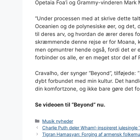
Opetaia Foa’i og Grammy-vinderen Mark 
“Under processen med at skrive dette ta
Oceanien og de polynesiske øer, og det, d
til deres arv, og hvordan de ærer deres f
skræmmende denne rejse er for Moana, k
men opmuntrer hende også, fordi det er e
forbinder os alle, er en meget stor del af 
Cravalho, der synger “Beyond”, tilføjede: “
dybt forbundet med min kultur. Det handle
din komfortzone, og ikke bare gøre det for 
Se videoen til “Beyond” nu.
Kategorier
Musik nyheder
Charlie Puth deler Wham!-inspireret julesingle
Tigran Hamasyan: Forging af armensk folkemu