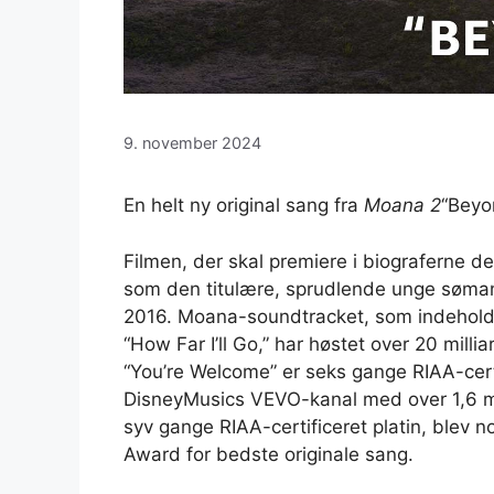
9. november 2024
En helt ny original sang fra
Moana 2
“Beyo
Filmen, der skal premiere i biograferne de
som den titulære, sprudlende unge sømand
2016. Moana-soundtracket, som indeholdt
“How Far I’ll Go,” har høstet over 20 mill
“You’re Welcome” er seks gange RIAA-certi
DisneyMusics VEVO-kanal med over 1,6 milli
syv gange RIAA-certificeret platin, blev 
Award for bedste originale sang.