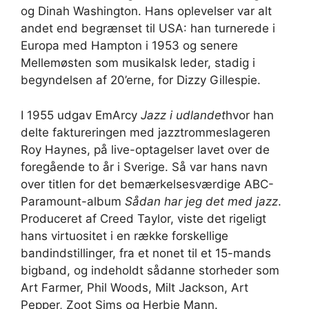
og Dinah Washington. Hans oplevelser var alt
andet end begrænset til USA: han turnerede i
Europa med Hampton i 1953 og senere
Mellemøsten som musikalsk leder, stadig i
begyndelsen af ​​20’erne, for Dizzy Gillespie.
I 1955 udgav EmArcy
Jazz i udlandet
hvor han
delte faktureringen med jazztrommeslageren
Roy Haynes, på live-optagelser lavet over de
foregående to år i Sverige. Så var hans navn
over titlen for det bemærkelsesværdige ABC-
Paramount-album
Sådan har jeg det med jazz
.
Produceret af Creed Taylor, viste det rigeligt
hans virtuositet i en række forskellige
bandindstillinger, fra et nonet til et 15-mands
bigband, og indeholdt sådanne storheder som
Art Farmer, Phil Woods, Milt Jackson, Art
Pepper, Zoot Sims og Herbie Mann.