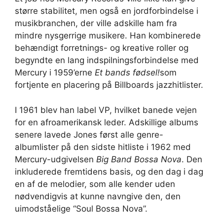
større stabilitet, men også en jordforbindelse i
musikbranchen, der ville adskille ham fra
mindre nysgerrige musikere. Han kombinerede
behændigt forretnings- og kreative roller og
begyndte en lang indspilningsforbindelse med
Mercury i 1959’erne
Et bands fødsel!
som
fortjente en placering på Billboards jazzhitlister.
I 1961 blev han label VP, hvilket banede vejen
for en afroamerikansk leder. Adskillige albums
senere lavede Jones først alle genre-
albumlister på den sidste hitliste i 1962 med
Mercury-udgivelsen
Big Band Bossa Nova
. Den
inkluderede fremtidens basis, og den dag i dag
en af ​​de melodier, som alle kender uden
nødvendigvis at kunne navngive den, den
uimodståelige “Soul Bossa Nova”.