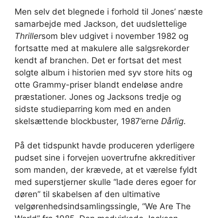
Men selv det blegnede i forhold til Jones’ næste
samarbejde med Jackson, det uudslettelige
Thriller
som blev udgivet i november 1982 og
fortsatte med at makulere alle salgsrekorder
kendt af branchen. Det er fortsat det mest
solgte album i historien med syv store hits og
otte Grammy-priser blandt endeløse andre
præstationer. Jones og Jacksons tredje og
sidste studieparring kom med en anden
skelsættende blockbuster, 1987’erne
Dårlig
.
På det tidspunkt havde produceren yderligere
pudset sine i forvejen uovertrufne akkreditiver
som manden, der krævede, at et værelse fyldt
med superstjerner skulle “lade deres egoer for
døren” til skabelsen af ​​den ultimative
velgørenhedsindsamlingssingle, “We Are The