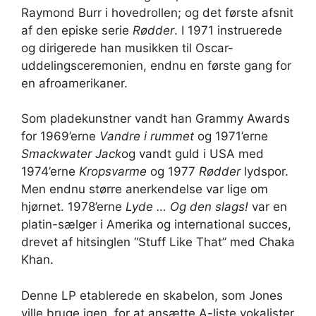
Raymond Burr i hovedrollen; og det første afsnit
af den episke serie
Rødder
. I 1971 instruerede
og dirigerede han musikken til Oscar-
uddelingsceremonien, endnu en første gang for
en afroamerikaner.
Som pladekunstner vandt han Grammy Awards
for 1969’erne
Vandre i rummet
og 1971’erne
Smackwater Jack
og vandt guld i USA med
1974’erne
Kropsvarme
og 1977
Rødder
lydspor.
Men endnu større anerkendelse var lige om
hjørnet. 1978’erne
Lyde … Og den slags!
var en
platin-sælger i Amerika og international succes,
drevet af hitsinglen “Stuff Like That” med Chaka
Khan.
Denne LP etablerede en skabelon, som Jones
ville bruge igen, for at ansætte A-liste vokalister