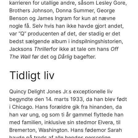
karrieren for utallige andre, såsom Lesley Gore,
Brothers Johnson, Donna Summer, George
Benson og James Ingram for kun at nævne
nogle få. Selv hvis han ikke havde gjort andet,
var “Q” producenten af ​​det, der stadig er det
bedst sælgende album i indspilningshistorien,
Jacksons
Thriller
for ikke at tale om hans
Off
The Wall
før det og
Dårlig
bagefter.
Tidligt liv
Quincy Delight Jones Jr.s exceptionelle liv
begyndte den 14. marts 1933, da han blev født
i Chicago. Hans forældre gik fra hinanden, da
han var ung, og som ti år gammel flyttede han
med familien, inklusive sin stedmor Elvera, til
Bremerton, Washington. Hans fødemor Sarah
havde på trods af alle hendes personlige