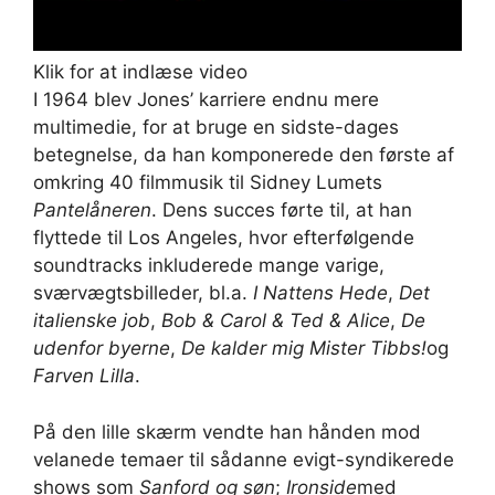
Klik for at indlæse video
I 1964 blev Jones’ karriere endnu mere
multimedie, for at bruge en sidste-dages
betegnelse, da han komponerede den første af
omkring 40 filmmusik til Sidney Lumets
Pantelåneren
. Dens succes førte til, at han
flyttede til Los Angeles, hvor efterfølgende
soundtracks inkluderede mange varige,
sværvægtsbilleder, bl.a.
I Nattens Hede
,
Det
italienske job
,
Bob & Carol & Ted & Alice
,
De
udenfor byerne
,
De kalder mig Mister Tibbs!
og
Farven Lilla
.
På den lille skærm vendte han hånden mod
velanede temaer til sådanne evigt-syndikerede
shows som
Sanford og søn
;
Ironside
med