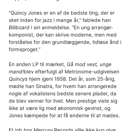
“Quincy Jones er en af ​​de bedste ting, der er
sket inden for jazz i mange år,” fablede han
Billboard
i sin anmeldelse. “En ung arrangør-
komponist, der kan skrive moderne, men med
forståelse for den grundlæggende, tidløse ånd i
formsproget.”
En anden LP til mærket,
Gå mod vest, unge
mand!
blev efterfulgt af Metronome-udgivelsen
Quincys hjem igen
i 1958. Det år, som 25-årig,
mødte han Sinatra, for hvem han arrangerede
nogle af vokalistens bedste senere plader, da
de blev venner for livet. Men prestige viste sig
ikke at være lig med økonomisk gevinst, og
Jones kæmpede for at få enderne til at mødes.
Et job hos Mercury Records ville ikke kun give