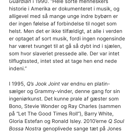
Guardian
i 1990. “Hele sorte menneskers
historie i Amerika er dokumenteret i musik, og
alligevel med så mange unge indre bybørn er
der ingen følelse af forbindelse til noget som
helst. Men det er ikke tilfældigt, at alle i verden
er optaget af sort musik, fordi ingen nogensinde
har været tvunget til at gå så dybt ind i sjælen,
som hvor slaveriet pressede alle. Der var intet
tilflugtssted, intet sted at tage hen end nede
indeni.”
I 1995,
Q’s Jook Joint
var endnu en platin-
sælger og Grammy-vinder, denne gang for sin
ingeniørkunst. Det kunne prale af gæster som
Bono, Stevie Wonder og Ray Charles (sammen
på “Let The Good Times Roll”), Barry White,
Gloria Estefan og Ronald Isley. 2010’erne
Q Soul
Bossa Nostra
genoplivede sange tæt på Jones