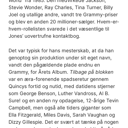
World” fra 1985. Den medvirkede Jackson,
Stevie Wonder, Ray Charles, Tina Turner, Billy
Joel og utallige andre, vandt tre Grammy-priser
og blev en anden 20 millioner-sælger. Hvem-er-
hvem-rollelisten svarede i det væsentlige til
Jones’ uovertrufne kontaktbog.
Det var typisk for hans mesterskab, at da han
genoptog sin produktion under sit eget navn,
vandt den pågældende plade endnu en
Grammy, for Årets Album.
Tilbage på blokken
var en æra-forenende spadseretur gennem
Quincys fortid og nutid, med datidens stjerner
som George Benson, Luther Vandross, Al B.
Sure! og en anden ny opdagelse, 12-årige Tevin
Campbell, men også alle tiders giganter som
Ella Fitzgerald, Miles Davis, Sarah Vaughan og
Dizzy Gillespie. Det er svært at tænke på nogen