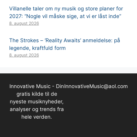
Villanelle taler om ny musik og store planer for
2027: “Nogle vil måske sige, at vi er låst inde”
8. august 2026
The Strokes – ‘Reality Awaits’ anmeldelse: på
legende, kraftfuld form
8. august 2026
Innovative Music - Din
InnovativeMusic@aol.com
gratis kilde til de
nyeste musiknyheder,
analyser og trends fra
hele verden.