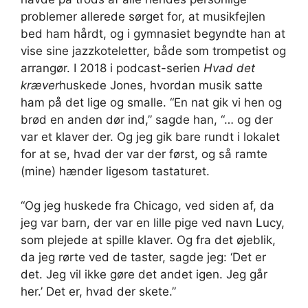
problemer allerede sørget for, at musikfejlen
bed ham hårdt, og i gymnasiet begyndte han at
vise sine jazzkoteletter, både som trompetist og
arrangør. I 2018 i podcast-serien
Hvad det
kræver
huskede Jones, hvordan musik satte
ham på det lige og smalle. “En nat gik vi hen og
brød en anden dør ind,” sagde han, “… og der
var et klaver der. Og jeg gik bare rundt i lokalet
for at se, hvad der var der først, og så ramte
(mine) hænder ligesom tastaturet.
“Og jeg huskede fra Chicago, ved siden af, da
jeg var barn, der var en lille pige ved navn Lucy,
som plejede at spille klaver. Og fra det øjeblik,
da jeg rørte ved de taster, sagde jeg: ‘Det er
det. Jeg vil ikke gøre det andet igen. Jeg går
her.’ Det er, hvad der skete.”