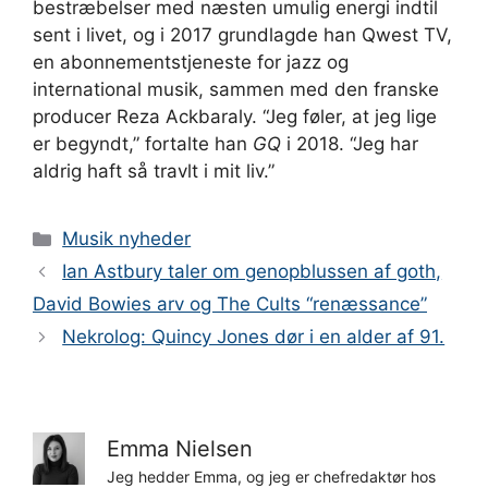
bestræbelser med næsten umulig energi indtil
sent i livet, og i 2017 grundlagde han Qwest TV,
en abonnementstjeneste for jazz og
international musik, sammen med den franske
producer Reza Ackbaraly. “Jeg føler, at jeg lige
er begyndt,” fortalte han
GQ
i 2018. “Jeg har
aldrig haft så travlt i mit liv.”
Kategorier
Musik nyheder
Ian Astbury taler om genopblussen af ​​goth,
David Bowies arv og The Cults “renæssance”
Nekrolog: Quincy Jones dør i en alder af 91.
Emma Nielsen
Jeg hedder Emma, og jeg er chefredaktør hos