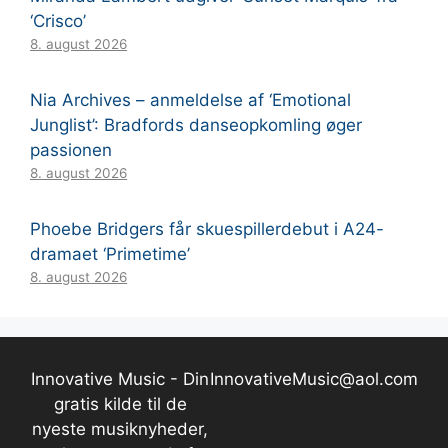
‘Crisco’
8. august 2026
Nia Archives – anmeldelse af ‘Emotional
Junglist’: Bradfords danseopkomling øger
passionen
8. august 2026
Phoebe Bridgers får skuespillerdebut i A24-
dramaet ‘Primetime’
8. august 2026
Innovative Music - Din
InnovativeMusic@aol.com
gratis kilde til de
nyeste musiknyheder,