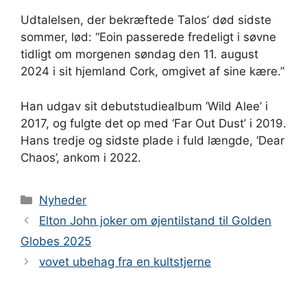
Udtalelsen, der bekræftede Talos’ død sidste
sommer, lød: “Eoin passerede fredeligt i søvne
tidligt om morgenen søndag den 11. august
2024 i sit hjemland Cork, omgivet af sine kære.”
Han udgav sit debutstudiealbum ‘Wild Alee’ i
2017, og fulgte det op med ‘Far Out Dust’ i 2019.
Hans tredje og sidste plade i fuld længde, ‘Dear
Chaos’, ankom i 2022.
Kategorier
Nyheder
Elton John joker om øjentilstand til Golden
Globes 2025
vovet ubehag fra en kultstjerne