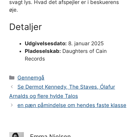
svagt lys. Hvad det afspejler er i beskuerens
øje.
Detaljer
Udgivelsesdato:
8. januar 2025
Pladeselskab:
Daughters of Cain
Records
Kategorier
Gennemgå
Se Dermot Kennedy, The Staves, Ólafur
Arnalds og flere hylde Talos
en pæn påmindelse om hendes faste klasse
Emma Nielsen