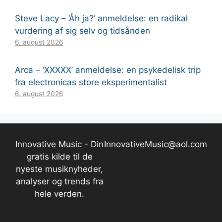
Steve Lacy – ‘Åh ja?’ anmeldelse: en radikal
vurdering af sig selv og tidsånden
6. august 2026
Arca – ‘XXXXX’ anmeldelse: en psykedelisk trip
fra electronicas store eksperimentalist
6. august 2026
Innovative Music - Din
InnovativeMusic@aol.com
gratis kilde til de
nyeste musiknyheder,
analyser og trends fra
hele verden.