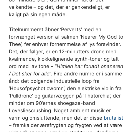
velkendte – og det, der er genkendeligt, er
køligt på sin egen måde.
Titelnummeret åbner ‘Perverts’ med en
forvrænget version af salmen ‘Nearer My God to
Thee’, før enhver fornemmelse af lys forsvinder.
Det, der følger, er en 12-minutters drone med
kvalmende, klokkelignende synth-toner og talt
ord med lav tone – “
Himlen har forladt onaneren
/ Det sker for alle
”. Fire andre numre er i samme
ånd: det bølgende industrielle loop fra
‘Housofpsychoticwomn’, den elektriske violin fra
‘Pulldrone’ og guitarvæggen på ‘Thatorchia’, der
minder om 90’ernes shoegaze-band
Lovesliescrushing. Noget ambient musik er
varm og omsluttende, men det er disse
brutalist
– fremkalder ærefrygten og frygten ved at være