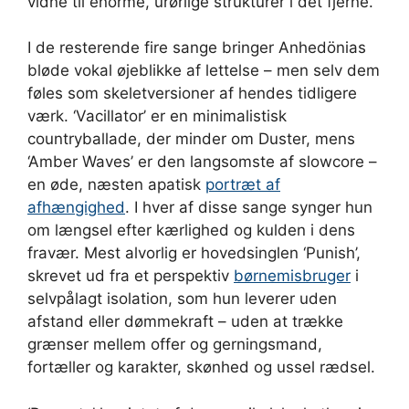
vidne til enorme, urørlige strukturer i det fjerne.
I de resterende fire sange bringer Anhedönias
bløde vokal øjeblikke af lettelse – men selv dem
føles som skeletversioner af hendes tidligere
værk. ‘Vacillator’ er en minimalistisk
countryballade, der minder om Duster, mens
‘Amber Waves’ er den langsomste af slowcore –
en øde, næsten apatisk
portræt af
afhængighed
. I hver af disse sange synger hun
om længsel efter kærlighed og kulden i dens
fravær. Mest alvorlig er hovedsinglen ‘Punish’,
skrevet ud fra et perspektiv
børnemisbruger
i
selvpålagt isolation, som hun leverer uden
afstand eller dømmekraft – uden at trække
grænser mellem offer og gerningsmand,
fortæller og karakter, skønhed og ussel rædsel.